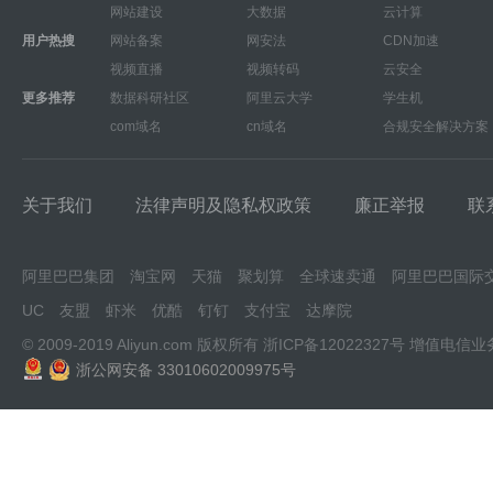
网站建设
大数据
云计算
用户热搜
网站备案
网安法
CDN加速
视频直播
视频转码
云安全
更多推荐
数据科研社区
阿里云大学
学生机
com域名
cn域名
合规安全解决方案
关于我们
法律声明及隐私权政策
廉正举报
联
阿里巴巴集团
淘宝网
天猫
聚划算
全球速卖通
阿里巴巴国际
UC
友盟
虾米
优酷
钉钉
支付宝
达摩院
© 2009-2019 Aliyun.com 版权所有
浙ICP备12022327号
增值电信业
浙公网安备 33010602009975号