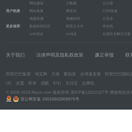
网站建设
大数据
云计算
用户热搜
网站备案
网安法
CDN加速
视频直播
视频转码
云安全
更多推荐
数据科研社区
阿里云大学
学生机
com域名
cn域名
合规安全解决方案
关于我们
法律声明及隐私权政策
廉正举报
联
阿里巴巴集团
淘宝网
天猫
聚划算
全球速卖通
阿里巴巴国际
UC
友盟
虾米
优酷
钉钉
支付宝
达摩院
© 2009-2019 Aliyun.com 版权所有
浙ICP备12022327号
增值电信业
浙公网安备 33010602009975号