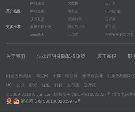
网站建设
大数据
云计算
用户热搜
网站备案
网安法
CDN加速
视频直播
视频转码
云安全
更多推荐
数据科研社区
阿里云大学
学生机
com域名
cn域名
合规安全解决方案
关于我们
法律声明及隐私权政策
廉正举报
联
阿里巴巴集团
淘宝网
天猫
聚划算
全球速卖通
阿里巴巴国际
UC
友盟
虾米
优酷
钉钉
支付宝
达摩院
© 2009-2019 Aliyun.com 版权所有
浙ICP备12022327号
增值电信业
浙公网安备 33010602009975号