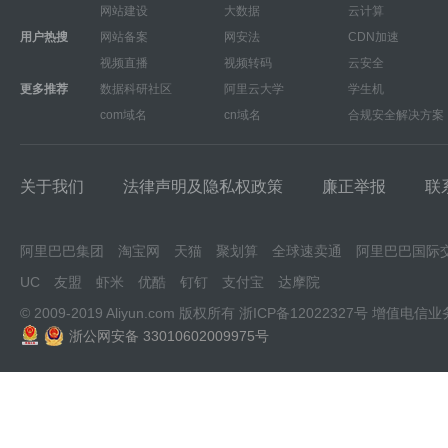
网站建设
大数据
云计算
用户热搜
网站备案
网安法
CDN加速
视频直播
视频转码
云安全
更多推荐
数据科研社区
阿里云大学
学生机
com域名
cn域名
合规安全解决方案
关于我们
法律声明及隐私权政策
廉正举报
联
阿里巴巴集团
淘宝网
天猫
聚划算
全球速卖通
阿里巴巴国际
UC
友盟
虾米
优酷
钉钉
支付宝
达摩院
© 2009-2019 Aliyun.com 版权所有
浙ICP备12022327号
增值电信业
浙公网安备 33010602009975号