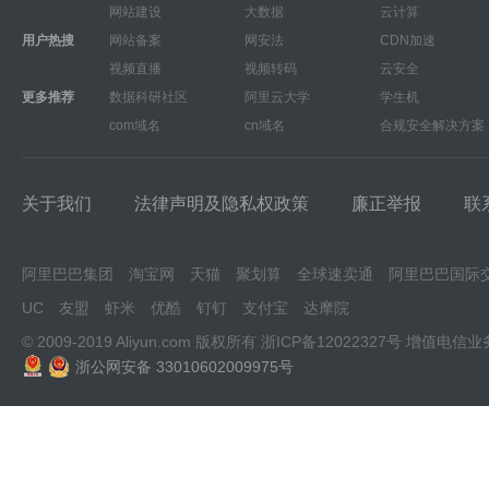
网站建设
大数据
云计算
用户热搜
网站备案
网安法
CDN加速
视频直播
视频转码
云安全
更多推荐
数据科研社区
阿里云大学
学生机
com域名
cn域名
合规安全解决方案
关于我们
法律声明及隐私权政策
廉正举报
联
阿里巴巴集团
淘宝网
天猫
聚划算
全球速卖通
阿里巴巴国际
UC
友盟
虾米
优酷
钉钉
支付宝
达摩院
© 2009-2019 Aliyun.com 版权所有
浙ICP备12022327号
增值电信业
浙公网安备 33010602009975号