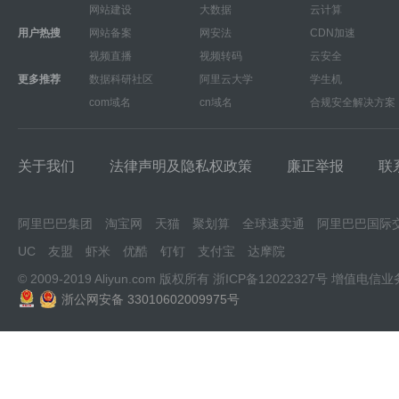
网站建设
大数据
云计算
用户热搜
网站备案
网安法
CDN加速
视频直播
视频转码
云安全
更多推荐
数据科研社区
阿里云大学
学生机
com域名
cn域名
合规安全解决方案
关于我们
法律声明及隐私权政策
廉正举报
联
阿里巴巴集团
淘宝网
天猫
聚划算
全球速卖通
阿里巴巴国际
UC
友盟
虾米
优酷
钉钉
支付宝
达摩院
© 2009-2019 Aliyun.com 版权所有
浙ICP备12022327号
增值电信业
浙公网安备 33010602009975号