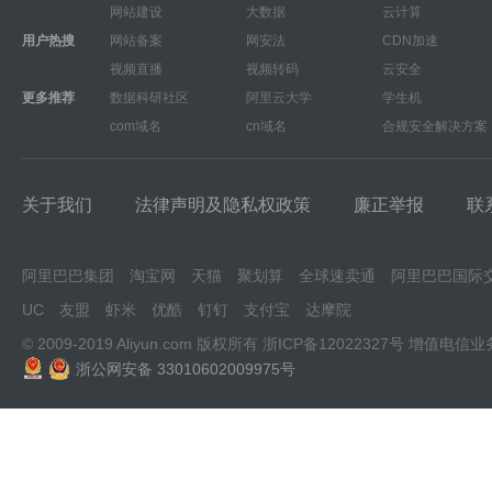
网站建设
大数据
云计算
用户热搜
网站备案
网安法
CDN加速
视频直播
视频转码
云安全
更多推荐
数据科研社区
阿里云大学
学生机
com域名
cn域名
合规安全解决方案
关于我们
法律声明及隐私权政策
廉正举报
联
阿里巴巴集团
淘宝网
天猫
聚划算
全球速卖通
阿里巴巴国际
UC
友盟
虾米
优酷
钉钉
支付宝
达摩院
© 2009-2019 Aliyun.com 版权所有
浙ICP备12022327号
增值电信业
浙公网安备 33010602009975号