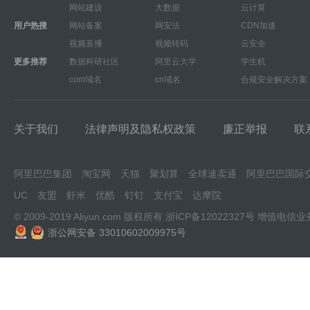
网站建设
大数据
云计算
用户热搜
网站备案
网安法
CDN加速
视频直播
视频转码
云安全
更多推荐
数据科研社区
阿里云大学
学生机
com域名
cn域名
合规安全解决方案
关于我们
法律声明及隐私权政策
廉正举报
联
阿里巴巴集团
淘宝网
天猫
聚划算
全球速卖通
阿里巴巴国际
UC
友盟
虾米
优酷
钉钉
支付宝
达摩院
© 2009-2019 Aliyun.com 版权所有
浙ICP备12022327号
增值电信业
浙公网安备 33010602009975号