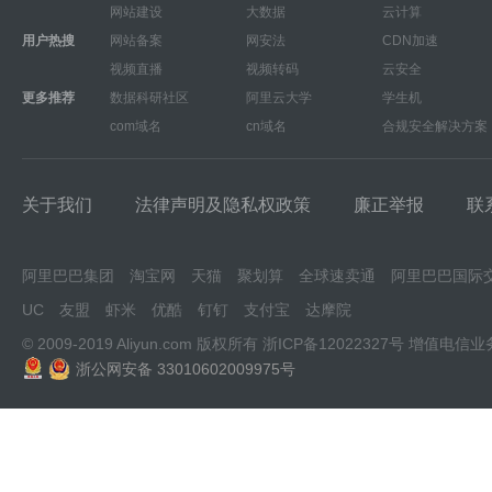
网站建设
大数据
云计算
用户热搜
网站备案
网安法
CDN加速
视频直播
视频转码
云安全
更多推荐
数据科研社区
阿里云大学
学生机
com域名
cn域名
合规安全解决方案
关于我们
法律声明及隐私权政策
廉正举报
联
阿里巴巴集团
淘宝网
天猫
聚划算
全球速卖通
阿里巴巴国际
UC
友盟
虾米
优酷
钉钉
支付宝
达摩院
© 2009-2019 Aliyun.com 版权所有
浙ICP备12022327号
增值电信业
浙公网安备 33010602009975号