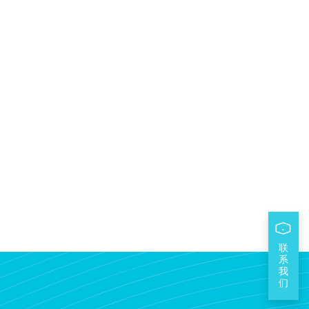
联
系
我
们