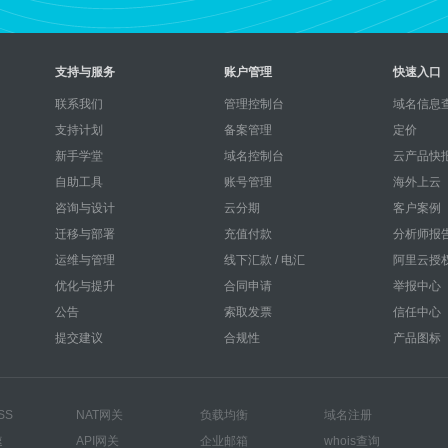
支持与服务
账户管理
快速入口
联系我们
管理控制台
域名信息查
支持计划
备案管理
定价
新手学堂
域名控制台
云产品快
自助工具
账号管理
海外上云
咨询与设计
云分期
客户案例
迁移与部署
充值付款
分析师报
运维与管理
线下汇款 / 电汇
阿里云授
优化与提升
合同申请
举报中心
公告
索取发票
信任中心
提交建议
合规性
产品图标
SS
NAT网关
负载均衡
域名注册
速
API网关
企业邮箱
whois查询