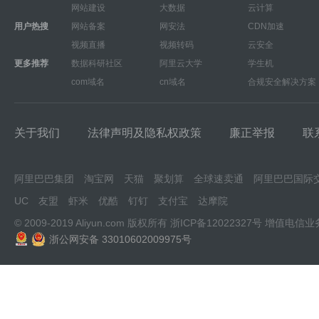
网站建设
大数据
云计算
用户热搜
网站备案
网安法
CDN加速
视频直播
视频转码
云安全
更多推荐
数据科研社区
阿里云大学
学生机
com域名
cn域名
合规安全解决方案
关于我们
法律声明及隐私权政策
廉正举报
联
阿里巴巴集团
淘宝网
天猫
聚划算
全球速卖通
阿里巴巴国际
UC
友盟
虾米
优酷
钉钉
支付宝
达摩院
© 2009-2019 Aliyun.com 版权所有
浙ICP备12022327号
增值电信业
浙公网安备 33010602009975号