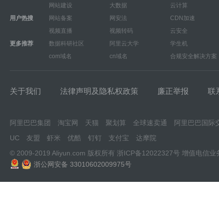
网站建设
大数据
云计算
用户热搜
网站备案
网安法
CDN加速
视频直播
视频转码
云安全
更多推荐
数据科研社区
阿里云大学
学生机
com域名
cn域名
合规安全解决方案
关于我们
法律声明及隐私权政策
廉正举报
联
阿里巴巴集团
淘宝网
天猫
聚划算
全球速卖通
阿里巴巴国际
UC
友盟
虾米
优酷
钉钉
支付宝
达摩院
© 2009-2019 Aliyun.com 版权所有
浙ICP备12022327号
增值电信业
浙公网安备 33010602009975号