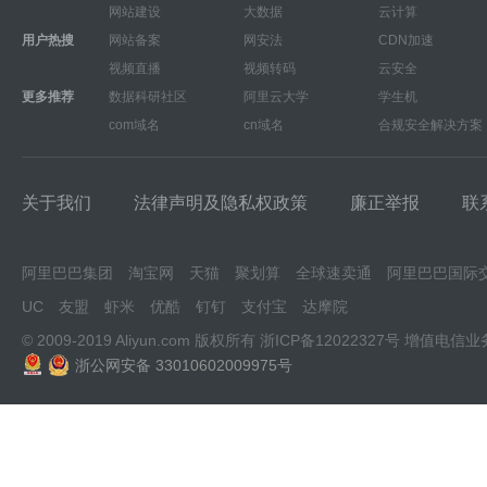
网站建设
大数据
云计算
用户热搜
网站备案
网安法
CDN加速
视频直播
视频转码
云安全
更多推荐
数据科研社区
阿里云大学
学生机
com域名
cn域名
合规安全解决方案
关于我们
法律声明及隐私权政策
廉正举报
联
阿里巴巴集团
淘宝网
天猫
聚划算
全球速卖通
阿里巴巴国际
UC
友盟
虾米
优酷
钉钉
支付宝
达摩院
© 2009-2019 Aliyun.com 版权所有
浙ICP备12022327号
增值电信业
浙公网安备 33010602009975号