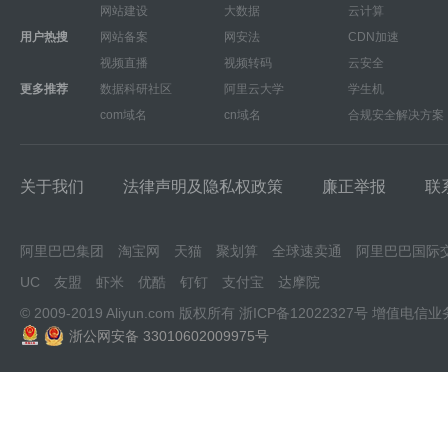
网站建设
大数据
云计算
用户热搜
网站备案
网安法
CDN加速
视频直播
视频转码
云安全
更多推荐
数据科研社区
阿里云大学
学生机
com域名
cn域名
合规安全解决方案
关于我们
法律声明及隐私权政策
廉正举报
联
阿里巴巴集团
淘宝网
天猫
聚划算
全球速卖通
阿里巴巴国际
UC
友盟
虾米
优酷
钉钉
支付宝
达摩院
© 2009-2019 Aliyun.com 版权所有
浙ICP备12022327号
增值电信业
浙公网安备 33010602009975号