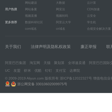
网站建设
大数据
云计算
用户热搜
网站备案
网安法
CDN加速
视频直播
视频转码
云安全
更多推荐
数据科研社区
阿里云大学
学生机
com域名
cn域名
合规安全解决方案
关于我们
法律声明及隐私权政策
廉正举报
联
阿里巴巴集团
淘宝网
天猫
聚划算
全球速卖通
阿里巴巴国际
UC
友盟
虾米
优酷
钉钉
支付宝
达摩院
© 2009-2019 Aliyun.com 版权所有
浙ICP备12022327号
增值电信业
浙公网安备 33010602009975号