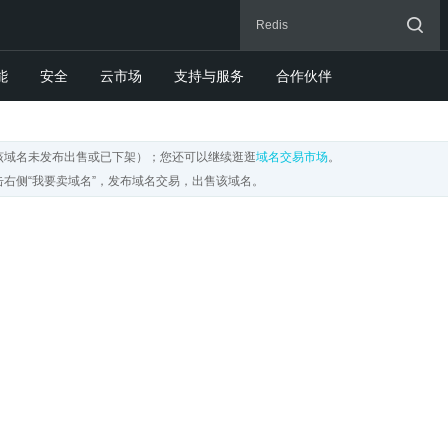
能
安全
云市场
支持与服务
合作伙伴
该域名未发布出售或已下架）；您还可以继续逛逛
域名交易市场
。
右侧“我要卖域名”，发布域名交易，出售该域名。