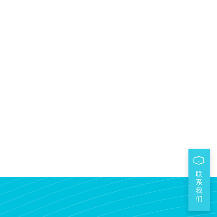
联
系
我
们