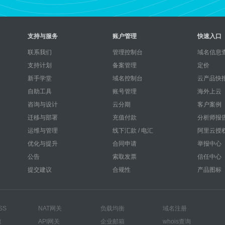
支持与服务
账户管理
快速入口
联系我们
管理控制台
域名信息查
支持计划
备案管理
定价
新手学堂
域名控制台
云产品快
自助工具
账号管理
海外上云
咨询与设计
云分期
客户案例
迁移与部署
充值付款
分析师报
运维与管理
线下汇款 / 电汇
阿里云授
优化与提升
合同申请
举报中心
公告
索取发票
信任中心
提交建议
合规性
产品图标
SS
NAT网关
负载均衡
域名注册
速
API网关
企业邮箱
whois查询