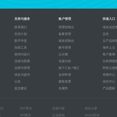
支持与服务
账户管理
快速入口
联系我们
管理控制台
域名信息查
支持计划
备案管理
定价
新手学堂
域名控制台
云产品快
自助工具
账号管理
海外上云
咨询与设计
云分期
客户案例
迁移与部署
充值付款
分析师报
运维与管理
线下汇款 / 电汇
阿里云授
优化与提升
合同申请
举报中心
公告
索取发票
信任中心
提交建议
合规性
产品图标
SS
NAT网关
负载均衡
域名注册
速
API网关
企业邮箱
whois查询