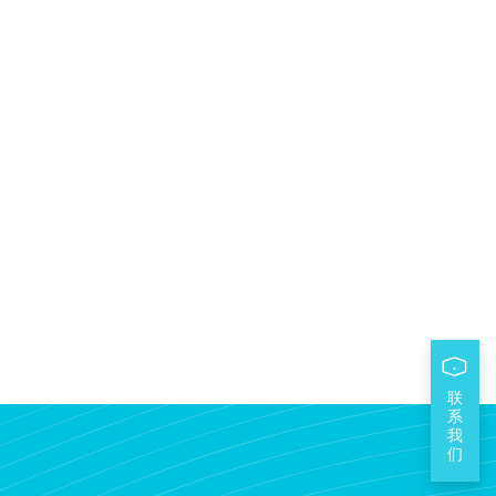
联
系
我
们