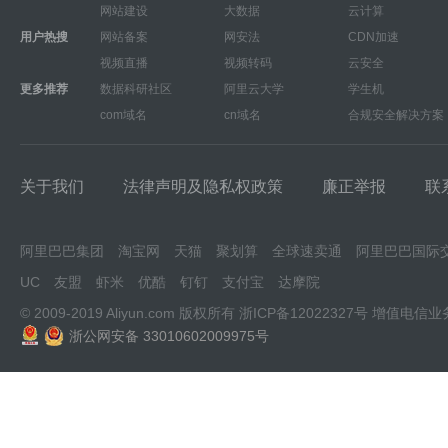
网站建设
大数据
云计算
用户热搜
网站备案
网安法
CDN加速
视频直播
视频转码
云安全
更多推荐
数据科研社区
阿里云大学
学生机
com域名
cn域名
合规安全解决方案
关于我们
法律声明及隐私权政策
廉正举报
联
阿里巴巴集团
淘宝网
天猫
聚划算
全球速卖通
阿里巴巴国际
UC
友盟
虾米
优酷
钉钉
支付宝
达摩院
© 2009-2019 Aliyun.com 版权所有
浙ICP备12022327号
增值电信业
浙公网安备 33010602009975号