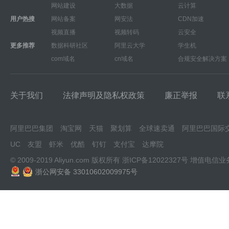
网站建设
大数据
云计算
用户热搜
网站备案
网安法
CDN加速
视频直播
视频转码
云安全
更多推荐
数据科研社区
阿里云大学
学生机
com域名
cn域名
合规安全解决方案
关于我们
法律声明及隐私权政策
廉正举报
联
阿里巴巴集团
淘宝网
天猫
聚划算
全球速卖通
阿里巴巴国际
UC
友盟
虾米
优酷
钉钉
支付宝
达摩院
© 2009-2019 Aliyun.com 版权所有
浙ICP备12022327号
增值电信业
浙公网安备 33010602009975号