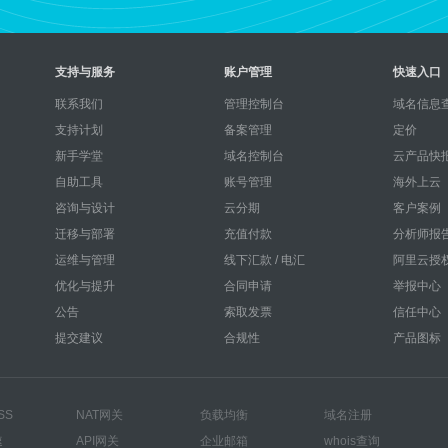
支持与服务
账户管理
快速入口
联系我们
管理控制台
域名信息查
支持计划
备案管理
定价
新手学堂
域名控制台
云产品快
自助工具
账号管理
海外上云
咨询与设计
云分期
客户案例
迁移与部署
充值付款
分析师报
运维与管理
线下汇款 / 电汇
阿里云授
优化与提升
合同申请
举报中心
公告
索取发票
信任中心
提交建议
合规性
产品图标
SS
NAT网关
负载均衡
域名注册
速
API网关
企业邮箱
whois查询