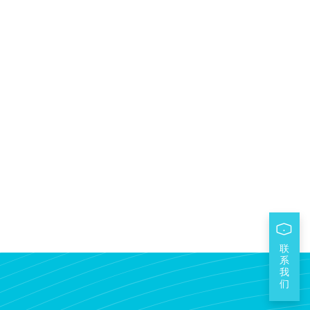
联
系
我
们