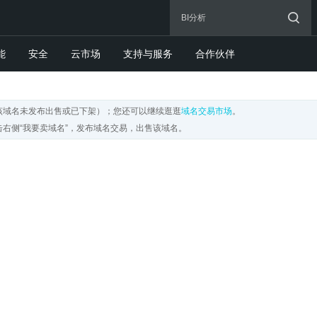
能
安全
云市场
支持与服务
合作伙伴
该域名未发布出售或已下架）；您还可以继续逛逛
域名交易市场
。
右侧“我要卖域名”，发布域名交易，出售该域名。