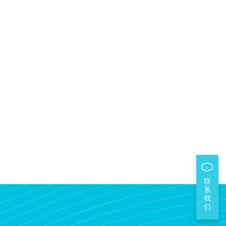
联
系
我
们