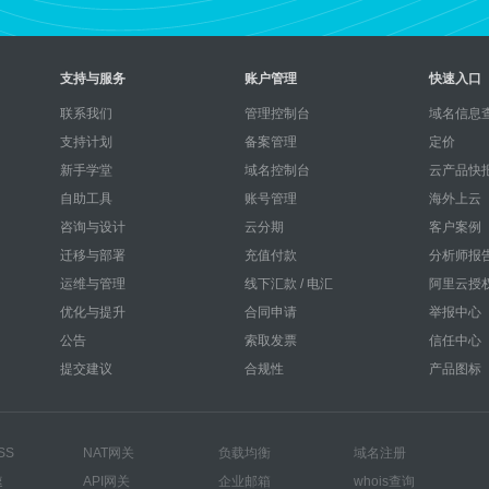
支持与服务
账户管理
快速入口
联系我们
管理控制台
域名信息查
支持计划
备案管理
定价
新手学堂
域名控制台
云产品快
自助工具
账号管理
海外上云
咨询与设计
云分期
客户案例
迁移与部署
充值付款
分析师报
运维与管理
线下汇款 / 电汇
阿里云授
优化与提升
合同申请
举报中心
公告
索取发票
信任中心
提交建议
合规性
产品图标
SS
NAT网关
负载均衡
域名注册
速
API网关
企业邮箱
whois查询