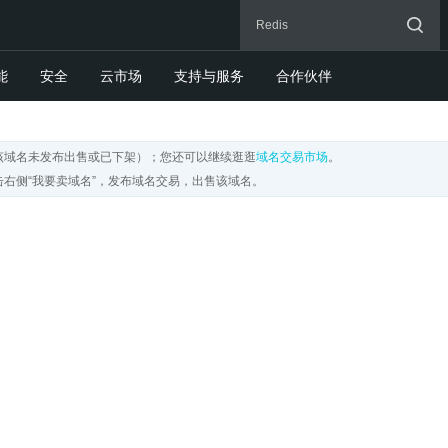
能
安全
云市场
支持与服务
合作伙伴
该域名未发布出售或已下架）；您还可以继续逛逛
域名交易市场
。
右侧“我要卖域名”，发布域名交易，出售该域名。