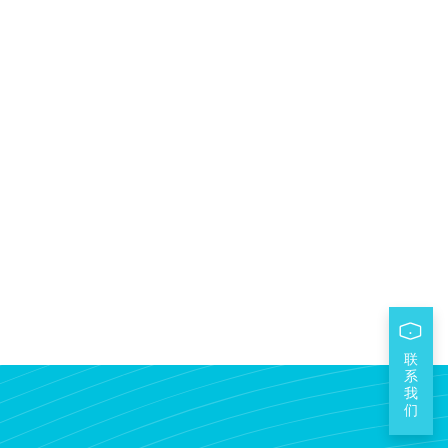
联
系
我
们