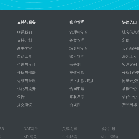
支持与服务
账户管理
快速入口
联系我们
管理控制台
域名信息查
支持计划
备案管理
定价
新手学堂
域名控制台
云产品快
自助工具
账号管理
海外上云
咨询与设计
云分期
客户案例
迁移与部署
充值付款
分析师报
运维与管理
线下汇款 / 电汇
阿里云授
优化与提升
合同申请
举报中心
公告
索取发票
信任中心
提交建议
合规性
产品图标
SS
NAT网关
负载均衡
域名注册
速
API网关
企业邮箱
whois查询