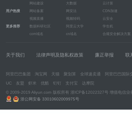
网站建设
大数据
云计算
用户热搜
网站备案
网安法
CDN加速
视频直播
视频转码
云安全
更多推荐
数据科研社区
阿里云大学
学生机
com域名
cn域名
合规安全解决方案
关于我们
法律声明及隐私权政策
廉正举报
联
阿里巴巴集团
淘宝网
天猫
聚划算
全球速卖通
阿里巴巴国际
UC
友盟
虾米
优酷
钉钉
支付宝
达摩院
© 2009-2019 Aliyun.com 版权所有
浙ICP备12022327号
增值电信业
浙公网安备 33010602009975号