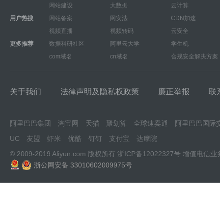
网站建设
大数据
云计算
用户热搜
网站备案
网安法
CDN加速
视频直播
视频转码
云安全
更多推荐
数据科研社区
阿里云大学
学生机
com域名
cn域名
合规安全解决方案
关于我们
法律声明及隐私权政策
廉正举报
联
阿里巴巴集团
淘宝网
天猫
聚划算
全球速卖通
阿里巴巴国际
UC
友盟
虾米
优酷
钉钉
支付宝
达摩院
© 2009-2019 Aliyun.com 版权所有
浙ICP备12022327号
增值电信业
浙公网安备 33010602009975号