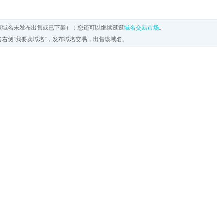
该域名未发布出售或已下架）；您还可以继续逛逛
域名交易市场
。
右侧“我要卖域名”，发布域名交易，出售该域名。