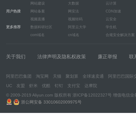
网站建设
大数据
云计算
用户热搜
网站备案
网安法
CDN加速
视频直播
视频转码
云安全
更多推荐
数据科研社区
阿里云大学
学生机
com域名
cn域名
合规安全解决方案
关于我们
法律声明及隐私权政策
廉正举报
联
阿里巴巴集团
淘宝网
天猫
聚划算
全球速卖通
阿里巴巴国际
UC
友盟
虾米
优酷
钉钉
支付宝
达摩院
© 2009-2019 Aliyun.com 版权所有
浙ICP备12022327号
增值电信业
浙公网安备 33010602009975号