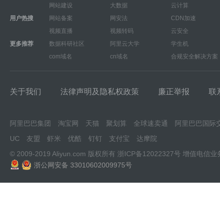
网站建设
大数据
云计算
用户热搜
网站备案
网安法
CDN加速
视频直播
视频转码
云安全
更多推荐
数据科研社区
阿里云大学
学生机
com域名
cn域名
合规安全解决方案
关于我们
法律声明及隐私权政策
廉正举报
联
阿里巴巴集团
淘宝网
天猫
聚划算
全球速卖通
阿里巴巴国际
UC
友盟
虾米
优酷
钉钉
支付宝
达摩院
© 2009-2019 Aliyun.com 版权所有
浙ICP备12022327号
增值电信业
浙公网安备 33010602009975号