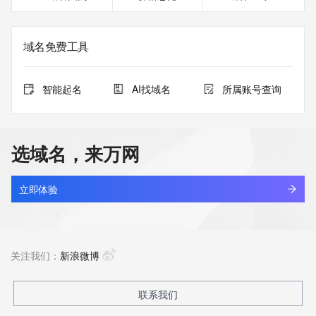
域名免费工具
智能起名
AI找域名
所属账号查询
选域名，来万网
立即体验
关注我们：
新浪微博
联系我们