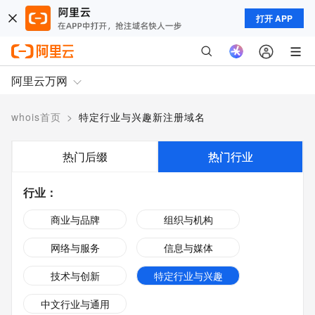
打开 APP
阿里云万网
whois首页
>
特定行业与兴趣新注册域名
热门后缀
热门行业
行业
：
商业与品牌
组织与机构
网络与服务
信息与媒体
技术与创新
特定行业与兴趣
中文行业与通用