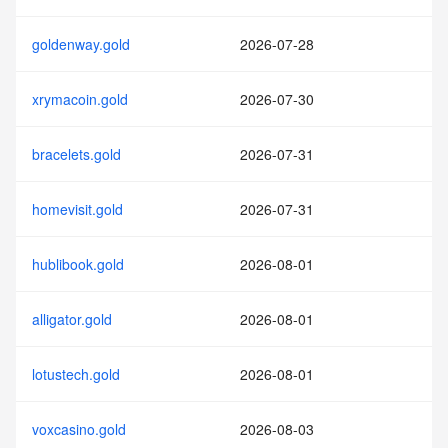
goldenway.gold
2026-07-28
xrymacoin.gold
2026-07-30
bracelets.gold
2026-07-31
homevisit.gold
2026-07-31
hublibook.gold
2026-08-01
alligator.gold
2026-08-01
lotustech.gold
2026-08-01
voxcasino.gold
2026-08-03