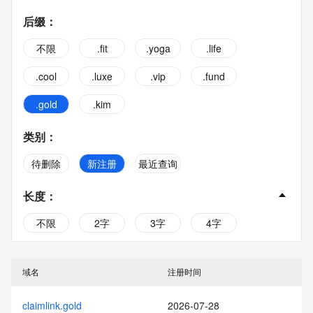
后缀
：
不限
.fit
.yoga
.life
.cool
.luxe
.vip
.fund
.gold
.kim
类别
：
待删除
新注册
最近查询
长度
：
不限
2字
3字
4字
5字
6字
7字
8字
域名
注册时间
9字
10字
claimlink.gold
2026-07-28