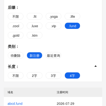
后缀
：
不限
.fit
.yoga
.life
.cool
.luxe
.vip
.fund
.gold
.kim
类别
：
待删除
新注册
最近查询
长度
：
不限
2字
3字
4字
5字
6字
7字
8字
域名
注册时间
9字
10字
abcd.fund
2026-07-29