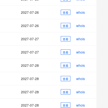
AI 应用
10分钟微调：让0.6B模型媲美235B模
多模态数据信
型
依托云原生高可用架构,实现Dify私有化部署
2027-07-26
whois
用1%尺寸在特定领域达到大模型90%以上效果
查看
一个 AI 助手
超强辅助，Bol
即刻拥有 DeepSeek-R1 满血版
在企业官网、通讯软件中为客户提供 AI 客服
2027-07-26
whois
查看
多种方案随心选，轻松解锁专属 DeepSeek
2027-07-27
whois
查看
2027-07-27
whois
查看
2027-07-28
whois
查看
2027-07-28
whois
查看
2027-07-28
whois
查看
2027-07-28
whois
查看