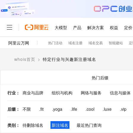
大模型
产品
解决方案
权益
定价
阿里云万网
热门活动
域名注册
域名交易
智能建站
定
大模型
产品
解决方案
权益
定价
云市场
伙伴
服务
了解阿里云
精选产品
精选解决方案
普惠上云
产品定价
精选商城
成为销售伙伴
售前咨询
为什么选择阿里云
千问AI平台
whois首页
>
特定行业与兴趣新注册域名
了解云产品的定价详情
大模型服务平台百炼
睿译宝，AI翻译排版一
普惠上云 官方力荐
分销伙伴
在线服务
网站建设
什么是云计算
大
大模型服务与应用平台
上传文档即自动完成翻译和
云服务器38元/年起，超
咨询伙伴
多端小程序
技术领先
热门后缀
云上成本管理
售后服务
轻量应用服务器
GLM-5.2：长任务时代
官方推荐返现计划
大模型
精选产品
精选解决方案
Salesforce 国际版订阅
稳定可靠
管理和优化成本
推荐新用户得奖励，单订单
销售伙伴合作计划
行业
：
商业与品牌
组织与机构
网络与服务
自助服务
信息与媒体
友盟天域
安全合规
人工智能与机器学习
AI
文本生成
云数据库 RDS
Hermes Agent，打造
云工开物
无影生态合作计划
在线服务
观测云
分析师报告
自主进化，持久记忆，越用
高校专属算力普惠，学生认
计算
互联网应用开发
后缀
：
不限
.fit
.yoga
.life
.cool
.luxe
.vip
Qwen3.8-Max
HOT
Salesforce On Alibaba C
工单服务
智能体时代全能旗舰模型
Tuya 物联网平台阿里云
研究报告与白皮书
人工智能平台 PAI
快速拥有专属 OpenClaw
大模
Consulting Partner 合
大数据
容器
免费试用
短信专区
类别
：
待删除域名
新注域名
最近热门查询
一站式AI开发、训练和推
蓝凌 OA
Qwen3.7-Plus
AI 大模型销售与服务生
现代化应用