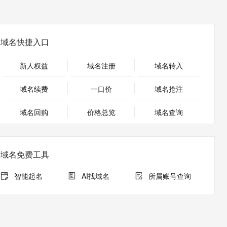
安全
畅自然，细节丰富
高表现力语音合成大模型，语音克隆听感自然
我要投诉
PolarDB
上云场景组合购
Milvus 弹性伸缩功能新增节
伴
漫剧创作，剧本、分镜、视频高效生成
100%兼容MySQL、PostgreSQL，兼容Oracle，支持集中和分布式
覆盖90%+业务场景，专享组合折扣价
点支持范围
2V
VPN
Fun-ASR
文戏情感细腻自然，动作戏激烈拳拳到肉，实现更强表演能力
支持中英文自由切换，具备更强的噪声鲁棒性
ernetes 版 ACK
云聚AI 严选权益
AI 原生数据库服务发布
域名快捷入口
SSL 证书
，一键激活高效办公新体验
理容器应用的 K8s 服务
精选AI产品，从模型到应用全链提效
Agent 数据网关
堡垒机
新人权益
域名注册
域名转入
AI 用量加速计划
云原生数据库 PolarDB
应用
防火墙
、识别商机，让客服更高效、服务更出色。
新老同享，达量后返
Agentic Database 发布
域名续费
一口价
域名抢注
千问办公
主机安全
NEW
的智能体编程平台
一站式AI生产力平台
域名回购
价格总览
域名查询
AI 应用及服务市场
伶鹊
企业级人与Agent协作平台，接入和调度多个数字员工
智能客服平台，对话机器人、对话分析、智能外呼
AI 应用
域名免费工具
大模型服务平台百炼 - 全妙
大模型
应用创作平台
多模态内容创作工具，已接入 DeepSeek
智能起名
AI找域名
所属账号查询
自然语言处理
数据标注
机器学习