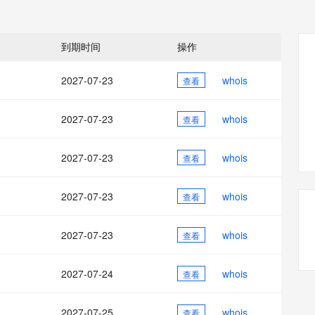
态智能体模型
旗舰 MoE 大模型，百万上下文与顶尖推理能力
图生视频，流
同享
万小智 AI 建站低至 15元/月
Qoder CN
AI 短剧/漫剧
云原生数据库 
快递物流查询
WordPress
成为服务伙
高校合作
点，立即开启云上创新
覆盖公网/内网、递归/权威、移动APP等全场景解析服务
送.CN域名，送备案服务码
基于千问大模型等，支持代码智能生成、研发智能问答
AI助力短剧
GLM-5.2
Wan2.7-T
Ubuntu
服务生态伙伴
到期时间
操作
视觉 Coding、空间感知、多模态思考等全面升级
1M上下文，专为长程任务能力而生
云工开物
企业应用
Works
Night Plan 支持 Qwen 3.8-Max
云原生大数据计算服务 MaxCompute
AI 办公
容器服务 Kub
NEW
Red Hat
30+ 款产品免费体验
Data Agent 驱动的一站式 Data+AI 开发治理平台
夜间 5 折，Qwen/Meoo/TokenPlan 客户专享
面向分析的企业级SaaS模式云数据仓库
AI智能应用
提供一站式管
科研合作
2027-07-23
whois
查看
ERP
堂（旗舰版）
SUSE
智能客服
AI 应用构建
大模型原生
CRM
防护产品
2个月
自动承接线索
2027-07-23
whois
查看
建站小程序
Qoder
大模型服务平台百炼-应用模版
OA 办公系统
HOT
NEW
面向真实软件
个人版上线、团队版降价；千问3.8-Max首发发尝鲜
丰富多元化的应用模版和解决方案
力提升
2027-07-23
whois
财税管理
查看
模板建站
万有无界
大模型服务平台百炼-智能体
400电话
定制建站
的模型效果
灵活可视化地构建企业级 Agent
2027-07-23
whois
查看
方案
广告营销
模板小程序
秒悟
人工智能平台 PAI
2027-07-23
whois
定制小程序
查看
云端极速 AI 
新一代 AI 视频生成模型，深度适配广告营销等场景
AI Native 的算法工程平台，一站式完成建模、训练、推理服务部署
APP 开发
2027-07-24
whois
查看
建站系统
2027-07-25
whois
查看