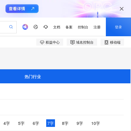
文档
备案
控制台
注册
登录
权益中心
域名控制台
移动端
验
作计划
器
AI 活动
专业服务
服务伙伴合作计划
开发者社区
加入我们
产品动态
服务平台百炼
阿里云 OPC 创新助力计划
一站式生成采购清单，支持单品或批量购买
可编辑精美 PPT 文稿
S产品伙伴计划（繁花）
峰会
CS
造的大模型服务与应用开发平台
Agency Agents：拥有专属领域专家
AI 生产力先锋
Al MaaS 服务伙伴赋能合作
域名
博文
Careers
至高可申请百万元
Qwen3.8-Max 模型上线
 轻松生成专业的 PPT
开启高性价比 AI 编程新体验
弹性可伸缩的云计算服务
先锋实践拓展 AI 生产力的边界
多领域专家智能体,一键组建 AI 虚拟交付团队
Token 补贴，五大权
计划
海大会
伙伴信用分合作计划
商标
问答
社会招聘
热门行业
益加速 OPC 成功
帕鲁游戏服务器
SS
HappyHorse 打造一站式影视创作平台
飞天发布时刻
HOT
Open Search 向量检索版支
划
备案
电子书
校园招聘
联机服务器，轻松开启游戏
视频创作，一键激活电商全链路生产力
稳定、安全、高性价比、高性能的云存储服务
所见，即是所愿
持视频检索 Pipeline 功能
可视化编排打通从文字构思到成片全链路闭环
更多支持
划
公司注册
镜像站
视频生成
语音识别与合成
 智能体与工作流应用
漫剧工坊：一站式动画创作平台
AI 实训营
应用身份服务 (IDaaS)
合作伙伴培训与认证
划
上云迁移
站生成，高效打造优质广告素材
全接入的云上超级电脑
通过阿里云百炼高效搭建AI应用,助力高效开发
快速生产连贯的高质量长漫剧
从基础到进阶，Agent 创客手把手教你
OpenClaw 管理能力上线
e-1.1-T2V
Qwen3-TTS-Flash
lScope
我要反馈
查询合作伙伴
畅细腻的高质量视频
离线语音合成大模型，多语言方言自适应，低延迟高稳定
n Alibaba Cloud ISV 合作
代维服务
建企业门户网站
10 分钟搭建微信、支付宝小程序
MaxCompute MaxFrame 提
创新加速
ope
登录合作伙伴管理后台
4字
5字
6字
7字
8字
9字
10字
我要建议
站，无忧落地极速上线
以可视化方式快速构建移动和 PC 门户网站
国内短信简单易用，安全可靠，秒级触达，全球覆盖200+国家和地区。
高效部署网站，快速应用到小程序
供自动弹性内存功能
e-1.1-I2V
Cosyvoice-V3-Flash