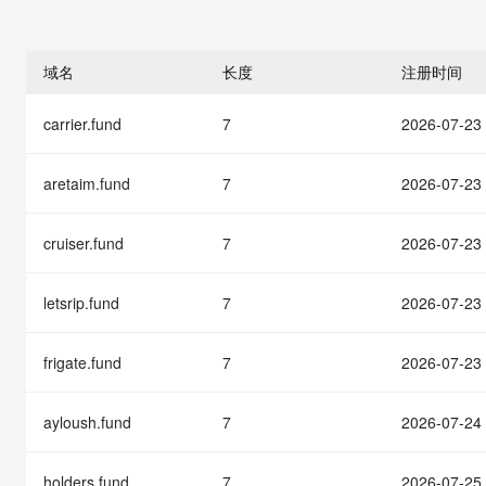
存储
天池大赛
能看、能想、能动手的多模
云解析DNS
解决方案免费试用 新老
电子合同
最高领取价值200元试用
安全
网络与CDN
AI 算法大赛
Qwen3-VL-Plus
畅捷通
域名
长度
注册时间
大数据开发治理平台 Data
AI 产品 免费试用
网络
安全
云开发大赛
Tableau 订阅
1亿+ 大模型 tokens 和 
carrier.fund
7
2026-07-23
可观测
入门学习赛
中间件
AI空中课堂在线直播课
云防火墙
140+云产品 免费试用
大模型服务
上云与迁云
云原生的云上边界网络安全
产品新客免费试用，最长1
数据库
aretaim.fund
7
2026-07-23
生态解决方案
千问AI平台-Token Plan
企业出海
大模型ACA认证体验
大数据计算
助力企业全员 AI 认知与能
cruiser.fund
7
2026-07-23
行业生态解决方案
政企业务
媒体服务
千问AI平台-模型体验
开发者生态解决方案
在线体验全尺寸、多种模态
letsrip.fund
7
2026-07-23
企业服务与云通信
AI 开发和 AI 应用解决
Happy 系列大模型
域名与网站
frigate.fund
7
2026-07-23
终端用户计算
ayloush.fund
7
2026-07-24
Serverless
大模型解决方案
holders.fund
7
2026-07-25
开发工具