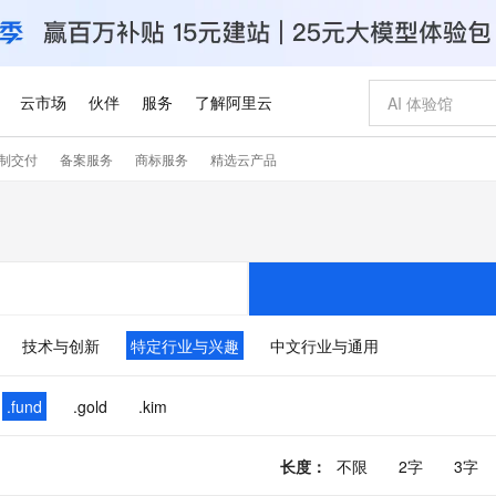
云市场
伙伴
服务
了解阿里云
制交付
备案服务
商标服务
精选云产品
AI 特惠
数据与 API
成为产品伙伴
企业增值服务
最佳实践
价格计算器
AI 场景体
基础软件
产品伙伴合
阿里云认证
市场活动
配置报价
大模型
自助选配和估算价格
步到位
智启 AI 普惠权益
产品生态集成认证中心
企业支持计划
云上春晚
域名与网站
Qwen Audio：打造专属 AI 语音助手
千问官方 MaaS 平台，为开发者和 Agent 而生，新用户赠送 1 亿 + tokens 额度
一句话生成原生
AI Coding
阿里云Maa
2026 阿里云
云服务器 E
为企业打
数据集
Windows
大模型认证
模型
NEW
NEW
格式还原
值低价云产品抢先购
至高享 1亿+免费 tokens，加速 Al 应用落地
提供智能易用的域名与建站服务
Qwen-Audio-3.0-Realtime 端到端实时语音角色扮演
输入一句话想法,
智能编程，一键
安全可靠、
产品生态伙伴
专家技术服务
云上奥运之旅
弹性计算合作
阿里云中企出
手机三要素
宝塔 Linux
全部认证
价格优势
开源旗舰模型
即刻拥有 DeepSeek-V4-Pro
阿里云 OPC 创新助力计划
千问大模型
一键部署幻兽
AI 电商营销
对象存储 O
大模型
产品生态伙伴工作台
企业增值服务台
云栖战略参考
云存储合作计
云栖大会
身份实名认证
CentOS
训练营
推动算力普惠，释放技术红利
最高返9万
真正可用的 1M 上下文,一次完成代码全链路开发
快速构建应用程序和网站，即刻迈出上云第一步
轻松解锁专属 DeepSeek-V4-Pro
至高百万元 Token 补贴，加速一人公司成长
多元化、高性能、安全可靠的大模型服务
一键购买专属
从图文生成到
技术与创新
特定行业与兴趣
中文行业与通用
云上的中国
数据库合作计
活动全景
短信
Docker
图片和
自进化智能体
5 分钟轻松部署专属 QwenPaw
Token Plan 模型订阅计划
数字证书管理服务（原SSL证书）
高效搭建 AI
AI 广告创作
无影云电脑
企业成长
NEW
HOT
信息公告
看见新力量
云网络合作计
OCR 文字识别
JAVA
越聪明
证享300元代金券
全托管，含MySQL、PostgreSQL、SQL Server、MariaDB多引擎
Qwen3.8-Max 首发尝鲜，限时加量 10 倍，夜间低至2折
实现全站HTTPS，呈现可信的WEB访问
从聊天伙伴进化为能主动干活的本地数字员工
图文、视频一
随时随地安
.fund
.gold
.kim
Kimi-K3
HappyHors
NEW
魔搭 Mode
loud
服务实践
官网公告
Kimi 最新旗舰模型，长程编程与推理利器
让文字生成流
金融模力时刻
Salesforce O
版
发票查验
全能环境
Claude Code + GStack 打造工程团队
千问办公，限时限量积分加倍
Qoder
低代码高效构
AI 建站
短信服务
型
NEW
作计划
计划
创新中心
魔搭 ModelSc
长度
：
不限
2字
3字
健康状态
理服务
让AI从“聊天伙伴”进化为能干活的“数字员工”
安装技能 GStack，拥有专属 AI 工程团队
你的AI工作搭子，覆盖日常办公高频场景
面向真实软件的智能体编程平台
0 代码专业建
客户案例
天气预报查询
操作系统
Deepseek-v4-pro
HappyHors
态合作计划