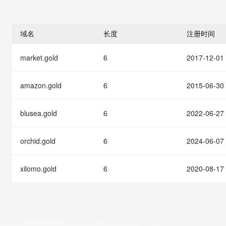
存储
天池大赛
能看、能想、能动手的多模
云解析DNS
解决方案免费试用 新老
电子合同
最高领取价值200元试用
安全
网络与CDN
AI 算法大赛
Qwen3-VL-Plus
畅捷通
域名
长度
注册时间
大数据开发治理平台 Data
AI 产品 免费试用
网络
安全
云开发大赛
Tableau 订阅
1亿+ 大模型 tokens 和 
market.gold
6
2017-12-01
可观测
入门学习赛
中间件
AI空中课堂在线直播课
云防火墙
140+云产品 免费试用
大模型服务
上云与迁云
云原生的云上边界网络安全
产品新客免费试用，最长1
数据库
amazon.gold
6
2015-06-30
生态解决方案
千问AI平台-Token Plan
企业出海
大模型ACA认证体验
大数据计算
助力企业全员 AI 认知与能
blusea.gold
6
2022-06-27
行业生态解决方案
政企业务
媒体服务
千问AI平台-模型体验
开发者生态解决方案
在线体验全尺寸、多种模态
orchid.gold
6
2024-06-07
企业服务与云通信
AI 开发和 AI 应用解决
Happy 系列大模型
域名与网站
xilomo.gold
6
2020-08-17
终端用户计算
Serverless
大模型解决方案
开发工具