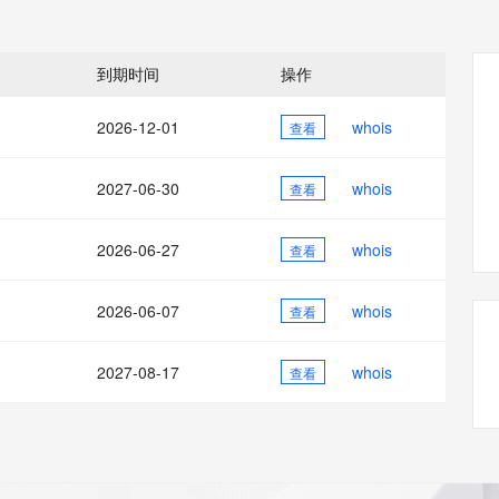
态智能体模型
旗舰 MoE 大模型，百万上下文与顶尖推理能力
图生视频，流
同享
万小智 AI 建站低至 15元/月
Qoder CN
AI 短剧/漫剧
云原生数据库 
快递物流查询
WordPress
成为服务伙
高校合作
点，立即开启云上创新
覆盖公网/内网、递归/权威、移动APP等全场景解析服务
送.CN域名，送备案服务码
基于千问大模型等，支持代码智能生成、研发智能问答
AI助力短剧
GLM-5.2
Wan2.7-T
Ubuntu
服务生态伙伴
到期时间
操作
视觉 Coding、空间感知、多模态思考等全面升级
1M上下文，专为长程任务能力而生
云工开物
企业应用
Works
Night Plan 支持 Qwen 3.8-Max
云原生大数据计算服务 MaxCompute
AI 办公
容器服务 Kub
NEW
Red Hat
30+ 款产品免费体验
Data Agent 驱动的一站式 Data+AI 开发治理平台
夜间 5 折，Qwen/Meoo/TokenPlan 客户专享
面向分析的企业级SaaS模式云数据仓库
AI智能应用
提供一站式管
科研合作
2026-12-01
whois
查看
ERP
堂（旗舰版）
SUSE
智能客服
AI 应用构建
大模型原生
CRM
防护产品
2个月
自动承接线索
2027-06-30
whois
查看
建站小程序
Qoder
大模型服务平台百炼-应用模版
OA 办公系统
HOT
NEW
面向真实软件
个人版上线、团队版降价；千问3.8-Max首发发尝鲜
丰富多元化的应用模版和解决方案
力提升
2026-06-27
whois
财税管理
查看
模板建站
万有无界
大模型服务平台百炼-智能体
400电话
定制建站
的模型效果
灵活可视化地构建企业级 Agent
2026-06-07
whois
查看
方案
广告营销
模板小程序
秒悟
人工智能平台 PAI
2027-08-17
whois
定制小程序
查看
云端极速 AI 
新一代 AI 视频生成模型，深度适配广告营销等场景
AI Native 的算法工程平台，一站式完成建模、训练、推理服务部署
APP 开发
建站系统