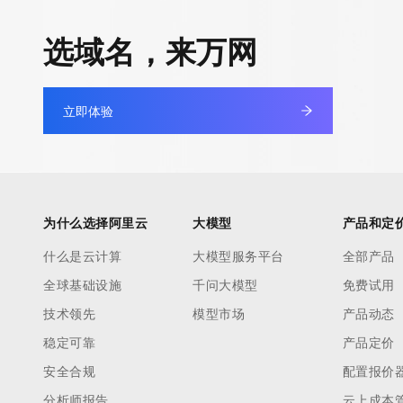
快速部署 Dify，高效搭建 
迁移与运维管理
选域名，来万网
10 分钟在聊天系统中增加
专有云
立即体验
为什么选择阿里云
大模型
产品和定
什么是云计算
大模型服务平台
全部产品
全球基础设施
千问大模型
免费试用
技术领先
模型市场
产品动态
稳定可靠
产品定价
安全合规
配置报价
分析师报告
云上成本