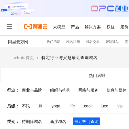
大模型
产品
解决方案
权益
定价
阿里云万网
热门活动
域名注册
域名交易
智能建站
定
大模型
产品
解决方案
权益
定价
云市场
伙伴
服务
了解阿里云
精选产品
精选解决方案
普惠上云
产品定价
精选商城
成为销售伙伴
售前咨询
为什么选择阿里云
千问AI平台
whois首页
>
特定行业与兴趣最近查询域名
了解云产品的定价详情
大模型服务平台百炼
千问办公，解锁你的工作
普惠上云 官方力荐
分销伙伴
在线服务
网站建设
什么是云计算
大
大模型服务与应用平台
企业级Agent产品，直接
云服务器38元/年起，超
咨询伙伴
多端小程序
技术领先
热门后缀
云上成本管理
售后服务
轻量应用服务器
Agency Agents：拥
官方推荐返现计划
大模型
精选产品
精选解决方案
Salesforce 国际版订阅
稳定可靠
管理和优化成本
推荐新用户得奖励，单订单
销售伙伴合作计划
行业
：
商业与品牌
组织与机构
网络与服务
自助服务
信息与媒体
友盟天域
安全合规
人工智能与机器学习
AI
文本生成
云数据库 RDS
HappyHorse 打造一
云工开物
无影生态合作计划
在线服务
观测云
分析师报告
高校专属算力普惠，学生认
计算
互联网应用开发
后缀
：
不限
.fit
.yoga
.life
.cool
.luxe
.vip
Qwen3.8-Max
HOT
Salesforce On Alibaba C
工单服务
智能体时代全能旗舰模型
Tuya 物联网平台阿里云
研究报告与白皮书
人工智能平台 PAI
快速拥有专属 OpenClaw
大模
Consulting Partner 合
大数据
容器
免费试用
短信专区
类别
：
待删除域名
新注域名
最近热门查询
一站式AI开发、训练和推
蓝凌 OA
Qwen3.7-Plus
AI 大模型销售与服务生
现代化应用