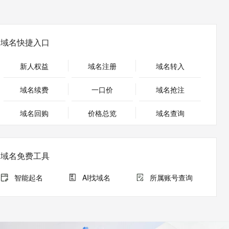
安全
畅自然，细节丰富
高表现力语音合成大模型，语音克隆听感自然
我要投诉
PolarDB
上云场景组合购
Milvus 弹性伸缩功能新增节
伴
漫剧创作，剧本、分镜、视频高效生成
100%兼容MySQL、PostgreSQL，兼容Oracle，支持集中和分布式
覆盖90%+业务场景，专享组合折扣价
点支持范围
2V
VPN
Fun-ASR
文戏情感细腻自然，动作戏激烈拳拳到肉，实现更强表演能力
支持中英文自由切换，具备更强的噪声鲁棒性
ernetes 版 ACK
云聚AI 严选权益
AI 原生数据库服务发布
域名快捷入口
SSL 证书
，一键激活高效办公新体验
理容器应用的 K8s 服务
精选AI产品，从模型到应用全链提效
Agent 数据网关
堡垒机
新人权益
域名注册
域名转入
AI 用量加速计划
云原生数据库 PolarDB
应用
防火墙
、识别商机，让客服更高效、服务更出色。
新老同享，达量后返
Agentic Database 发布
域名续费
一口价
域名抢注
千问办公
主机安全
NEW
的智能体编程平台
一站式AI生产力平台
域名回购
价格总览
域名查询
AI 应用及服务市场
伶鹊
企业级人与Agent协作平台，接入和调度多个数字员工
智能客服平台，对话机器人、对话分析、智能外呼
AI 应用
域名免费工具
大模型服务平台百炼 - 全妙
大模型
应用创作平台
多模态内容创作工具，已接入 DeepSeek
智能起名
AI找域名
所属账号查询
自然语言处理
数据标注
机器学习