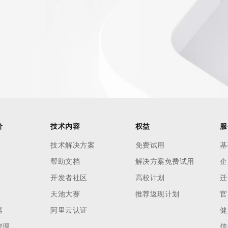
AI 应用
10分钟微调：让0.6B模型媲美235B模
多模态数据信
型
依托云原生高可用架构,实现Dify私有化部署
用1%尺寸在特定领域达到大模型90%以上效果
一个 AI 助手
超强辅助，Bol
即刻拥有 DeepSeek-R1 满血版
在企业官网、通讯软件中为客户提供 AI 客服
多种方案随心选，轻松解锁专属 DeepSeek
价
技术内容
权益
服
技术解决方案
免费试用
基
帮助文档
解决方案免费试用
企
开发者社区
高校计划
迁
天池大赛
推荐返现计划
官
器
阿里云认证
健
管理
信