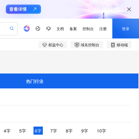
文档
备案
控制台
注册
登录
权益中心
域名控制台
移动端
验
作计划
器
AI 活动
专业服务
服务伙伴合作计划
开发者社区
加入我们
产品动态
服务平台百炼
阿里云 OPC 创新助力计划
一站式生成采购清单，支持单品或批量购买
io：打造专属 AI 语音助手
S产品伙伴计划（繁花）
峰会
CS
造的大模型服务与应用开发平台
一句话生成原生可编辑精美 PPT 文稿
AI 生产力先锋
Al MaaS 服务伙伴赋能合作
域名
博文
Careers
至高可申请百万元
Qwen3.8-Max 模型上线
开启高性价比 AI 编程新体验
弹性可伸缩的云计算服务
Qwen-Audio-3.0-Realtime 端到端实时语音角色扮演
输入一句话想法, 轻松生成专业的 PPT
先锋实践拓展 AI 生产力的边界
Token 补贴，五大权
计划
海大会
伙伴信用分合作计划
商标
问答
社会招聘
热门行业
益加速 OPC 成功
eek-V4-Pro
SS
一键部署幻兽帕鲁游戏服务器
飞天发布时刻
HOT
Open Search 向量检索版支
划
备案
电子书
校园招聘
pSeek-V4-Pro
视频创作，一键激活电商全链路生产力
稳定、安全、高性价比、高性能的云存储服务
一键购买专属联机服务器，轻松开启游戏
所见，即是所愿
持视频检索 Pipeline 功能
更多支持
划
公司注册
镜像站
视频生成
语音识别与合成
专属 QwenPaw
漫剧工坊：一站式动画创作平台
AI 实训营
HOT
应用身份服务 (IDaaS)
合作伙伴培训与认证
划
上云迁移
站生成，高效打造优质广告素材
全接入的云上超级电脑
从聊天伙伴进化为能主动干活的本地数字员工
快速生产连贯的高质量长漫剧
从基础到进阶，Agent 创客手把手教你
OpenClaw 管理能力上线
e-1.1-T2V
Qwen3-TTS-Flash
lScope
我要反馈
查询合作伙伴
畅细腻的高质量视频
离线语音合成大模型，多语言方言自适应，低延迟高稳定
n Alibaba Cloud ISV 合作
代维服务
建企业门户网站
10 分钟搭建微信、支付宝小程序
MaxCompute MaxFrame 提
创新加速
ope
登录合作伙伴管理后台
4字
5字
6字
7字
8字
9字
10字
我要建议
站，无忧落地极速上线
以可视化方式快速构建移动和 PC 门户网站
国内短信简单易用，安全可靠，秒级触达，全球覆盖200+国家和地区。
高效部署网站，快速应用到小程序
供自动弹性内存功能
e-1.1-I2V
Cosyvoice-V3-Flash