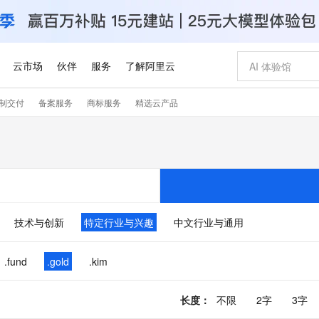
云市场
伙伴
服务
了解阿里云
制交付
备案服务
商标服务
精选云产品
AI 特惠
数据与 API
成为产品伙伴
企业增值服务
最佳实践
价格计算器
AI 场景体
基础软件
产品伙伴合
阿里云认证
市场活动
配置报价
大模型
自助选配和估算价格
新方式
睿译宝，AI翻译排版一步到位
智启 AI 普惠权益
产品生态集成认证中心
企业支持计划
云上春晚
域名与网站
千问官方 MaaS 平台，为开发者和 Agent 而生，新用户赠送 1 亿 + tokens 额度
Qwen Aud
AI Coding
阿里云Maa
2026 阿里云
云服务器 E
为企业打
数据集
Windows
大模型认证
模型
NEW
NEW
交付可用成果
值低价云产品抢先购
上传文档即自动完成翻译和格式还原
至高享 1亿+免费 tokens，加速 Al 应用落地
提供智能易用的域名与建站服务
智能编程，一键
安全可靠、
产品生态伙伴
专家技术服务
云上奥运之旅
弹性计算合作
阿里云中企出
手机三要素
宝塔 Linux
全部认证
价格优势
有专属领域专家
GLM-5.2：长任务时代开源旗舰模型
阿里云 OPC 创新助力计划
千问大模型
即刻拥有 DeepS
AI 电商营销
对象存储 O
大模型
产品生态伙伴工作台
企业增值服务台
云栖战略参考
云存储合作计
云栖大会
身份实名认证
CentOS
训练营
推动算力普惠，释放技术红利
最高返9万
多领域专家智能体,一键组建 AI 虚拟交付团队
快速构建应用程序和网站，即刻迈出上云第一步
至高百万元 Token 补贴，加速一人公司成长
多元化、高性能、安全可靠的大模型服务
真正可用的 1M 上下文,一次完成代码全链路开发
轻松解锁专属 Dee
从图文生成到
技术与创新
特定行业与兴趣
中文行业与通用
云上的中国
数据库合作计
活动全景
短信
Docker
图片和
站式影视创作平台
Hermes Agent，打造自进化智能体
Token Plan 模型订阅计划
数字证书管理服务（原SSL证书）
5 分钟轻松部署
AI 广告创作
无影云电脑
企业成长
NEW
信息公告
看见新力量
云网络合作计
OCR 文字识别
JAVA
证享300元代金券
可视化编排打通从文字构思到成片全链路闭环
全托管，含MySQL、PostgreSQL、SQL Server、MariaDB多引擎
自主进化，持久记忆，越用越聪明
Qwen3.8-Max 首发尝鲜，限时加量 10 倍，夜间低至2折
实现全站HTTPS，呈现可信的WEB访问
图文、视频一
随时随地安
.fund
.gold
.kim
Kimi-K3
HappyHors
NEW
魔搭 Mode
loud
服务实践
官网公告
Kimi 最新旗舰模型，长程编程与推理利器
让文字生成流
金融模力时刻
Salesforce O
版
发票查验
全能环境
Claude Code + GStack 打造工程团队
千问办公，限时限量积分加倍
Qoder
低代码高效构
AI 建站
短信服务
型
NEW
作计划
计划
创新中心
魔搭 ModelSc
长度
：
不限
2字
3字
健康状态
理服务
让AI从“聊天伙伴”进化为能干活的“数字员工”
安装技能 GStack，拥有专属 AI 工程团队
你的AI工作搭子，覆盖日常办公高频场景
面向真实软件的智能体编程平台
0 代码专业建
客户案例
天气预报查询
操作系统
Deepseek-v4-pro
HappyHors
态合作计划