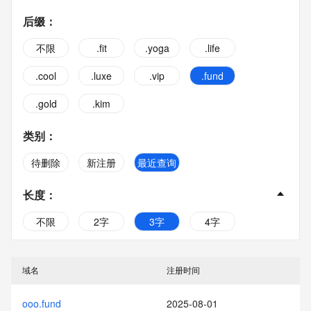
后缀
：
不限
.fit
.yoga
.life
.cool
.luxe
.vip
.fund
.gold
.kim
类别
：
待删除
新注册
最近查询
长度
：
不限
2字
3字
4字
5字
6字
7字
8字
域名
注册时间
9字
10字
ooo.fund
2025-08-01