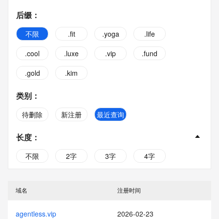
后缀
：
不限
.fit
.yoga
.life
.cool
.luxe
.vip
.fund
.gold
.kim
类别
：
待删除
新注册
最近查询
长度
：
不限
2字
3字
4字
5字
6字
7字
8字
域名
注册时间
9字
10字
agentless.vip
2026-02-23