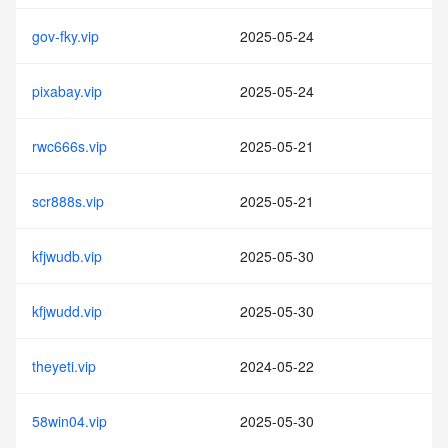
gov-fky.vip
2025-05-24
pixabay.vip
2025-05-24
rwc666s.vip
2025-05-21
scr888s.vip
2025-05-21
kfjwudb.vip
2025-05-30
kfjwudd.vip
2025-05-30
theyeti.vip
2024-05-22
58win04.vip
2025-05-30