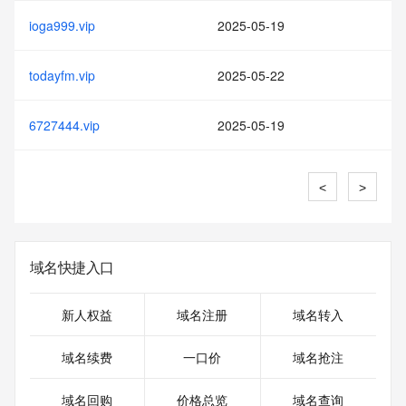
ioga999.vip
2025-05-19
todayfm.vip
2025-05-22
6727444.vip
2025-05-19
<
>
域名快捷入口
新人权益
域名注册
域名转入
域名续费
一口价
域名抢注
域名回购
价格总览
域名查询