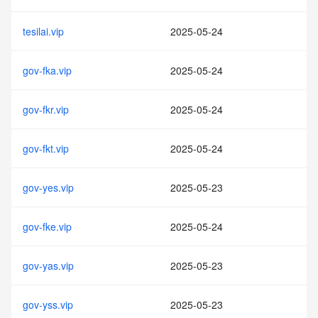
tesilai.vip
2025-05-24
gov-fka.vip
2025-05-24
gov-fkr.vip
2025-05-24
gov-fkt.vip
2025-05-24
gov-yes.vip
2025-05-23
gov-fke.vip
2025-05-24
gov-yas.vip
2025-05-23
gov-yss.vip
2025-05-23