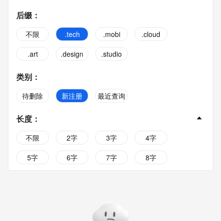
后缀
：
不限
.tech
.mobi
.cloud
.art
.design
.studio
类别
：
待删除
新注册
最近查询
长度
：
不限
2字
3字
4字
5字
6字
7字
8字
9字
10字