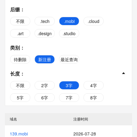
后缀
：
不限
.tech
.mobi
.cloud
.art
.design
.studio
类别
：
待删除
新注册
最近查询
长度
：
不限
2字
3字
4字
5字
6字
7字
8字
9字
10字
域名
注册时间
139.mobi
2026-07-28