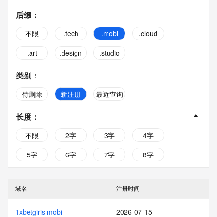
后缀
：
不限
.tech
.mobi
.cloud
.art
.design
.studio
类别
：
待删除
新注册
最近查询
长度
：
不限
2字
3字
4字
5字
6字
7字
8字
9字
10字
域名
注册时间
1xbetgiris.mobi
2026-07-15