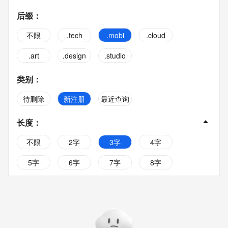
后缀
：
不限
.tech
.mobi
.cloud
.art
.design
.studio
类别
：
待删除
新注册
最近查询
长度
：
不限
2字
3字
4字
5字
6字
7字
8字
9字
10字