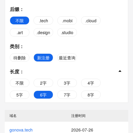
后缀
：
不限
.tech
.mobi
.cloud
.art
.design
.studio
类别
：
待删除
新注册
最近查询
长度
：
不限
2字
3字
4字
5字
6字
7字
8字
9字
10字
域名
注册时间
gonova.tech
2026-07-26