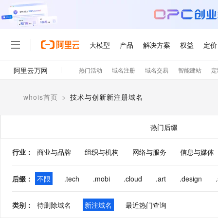
大模型
产品
解决方案
权益
定价
阿里云万网
热门活动
域名注册
域名交易
智能建站
定
大模型
产品
解决方案
权益
定价
云市场
伙伴
服务
了解阿里云
精选产品
精选解决方案
普惠上云
产品定价
精选商城
成为销售伙伴
售前咨询
为什么选择阿里云
千问AI平台
whois首页
>
技术与创新新注册域名
了解云产品的定价详情
大模型服务平台百炼
千问办公，解锁你的工作
普惠上云 官方力荐
分销伙伴
在线服务
网站建设
什么是云计算
大
大模型服务与应用平台
企业级Agent产品，直接
云服务器38元/年起，超
咨询伙伴
多端小程序
技术领先
热门后缀
云上成本管理
售后服务
轻量应用服务器
Agency Agents：拥
官方推荐返现计划
大模型
精选产品
精选解决方案
Salesforce 国际版订阅
稳定可靠
管理和优化成本
推荐新用户得奖励，单订单
销售伙伴合作计划
行业
：
商业与品牌
组织与机构
网络与服务
自助服务
信息与媒体
友盟天域
安全合规
人工智能与机器学习
AI
文本生成
云数据库 RDS
HappyHorse 打造一
云工开物
无影生态合作计划
在线服务
观测云
分析师报告
高校专属算力普惠，学生认
计算
互联网应用开发
后缀
：
不限
.tech
.mobi
.cloud
.art
.design
Qwen3.8-Max
HOT
Salesforce On Alibaba C
工单服务
智能体时代全能旗舰模型
Tuya 物联网平台阿里云
研究报告与白皮书
人工智能平台 PAI
快速拥有专属 OpenClaw
大模
Consulting Partner 合
大数据
容器
免费试用
短信专区
类别
：
待删除域名
新注域名
最近热门查询
一站式AI开发、训练和推
蓝凌 OA
Qwen3.7-Plus
AI 大模型销售与服务生
现代化应用