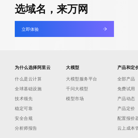
快速部署 Dify，高效搭建 
选域名，来万网
迁移与运维管理
10 分钟在聊天系统中增加
专有云
立即体验
为什么选择阿里云
大模型
产品和定
什么是云计算
大模型服务平台
全部产品
全球基础设施
千问大模型
免费试用
技术领先
模型市场
产品动态
稳定可靠
产品定价
安全合规
配置报价
分析师报告
云上成本