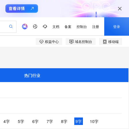
文档
备案
控制台
注册
登录
权益中心
域名控制台
移动端
验
作计划
器
AI 活动
专业服务
服务伙伴合作计划
开发者社区
加入我们
产品动态
服务平台百炼
阿里云 OPC 创新助力计划
一站式生成采购清单，支持单品或批量购买
io：打造专属 AI 语音助手
S产品伙伴计划（繁花）
峰会
CS
造的大模型服务与应用开发平台
一句话生成原生可编辑精美 PPT 文稿
AI 生产力先锋
Al MaaS 服务伙伴赋能合作
域名
博文
Careers
至高可申请百万元
Qwen3.8-Max 模型上线
开启高性价比 AI 编程新体验
弹性可伸缩的云计算服务
Qwen-Audio-3.0-Realtime 端到端实时语音角色扮演
输入一句话想法, 轻松生成专业的 PPT
先锋实践拓展 AI 生产力的边界
Token 补贴，五大权
计划
海大会
伙伴信用分合作计划
商标
问答
社会招聘
热门行业
益加速 OPC 成功
eek-V4-Pro
SS
一键部署幻兽帕鲁游戏服务器
飞天发布时刻
HOT
Open Search 向量检索版支
划
备案
电子书
校园招聘
pSeek-V4-Pro
视频创作，一键激活电商全链路生产力
稳定、安全、高性价比、高性能的云存储服务
一键购买专属联机服务器，轻松开启游戏
所见，即是所愿
持视频检索 Pipeline 功能
更多支持
划
公司注册
镜像站
视频生成
语音识别与合成
专属 QwenPaw
漫剧工坊：一站式动画创作平台
AI 实训营
HOT
应用身份服务 (IDaaS)
合作伙伴培训与认证
划
上云迁移
站生成，高效打造优质广告素材
全接入的云上超级电脑
从聊天伙伴进化为能主动干活的本地数字员工
快速生产连贯的高质量长漫剧
从基础到进阶，Agent 创客手把手教你
OpenClaw 管理能力上线
e-1.1-T2V
Qwen3-TTS-Flash
lScope
我要反馈
查询合作伙伴
畅细腻的高质量视频
离线语音合成大模型，多语言方言自适应，低延迟高稳定
n Alibaba Cloud ISV 合作
代维服务
建企业门户网站
10 分钟搭建微信、支付宝小程序
MaxCompute MaxFrame 提
创新加速
ope
登录合作伙伴管理后台
4字
5字
6字
7字
8字
9字
10字
我要建议
站，无忧落地极速上线
以可视化方式快速构建移动和 PC 门户网站
国内短信简单易用，安全可靠，秒级触达，全球覆盖200+国家和地区。
高效部署网站，快速应用到小程序
供自动弹性内存功能
e-1.1-I2V
Cosyvoice-V3-Flash