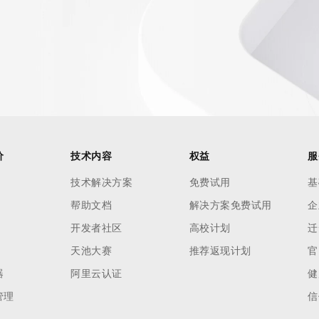
AI 应用
10分钟微调：让0.6B模型媲美235B模
多模态数据信
型
依托云原生高可用架构,实现Dify私有化部署
用1%尺寸在特定领域达到大模型90%以上效果
一个 AI 助手
超强辅助，Bol
即刻拥有 DeepSeek-R1 满血版
在企业官网、通讯软件中为客户提供 AI 客服
多种方案随心选，轻松解锁专属 DeepSeek
价
技术内容
权益
服
技术解决方案
免费试用
基
帮助文档
解决方案免费试用
企
开发者社区
高校计划
迁
天池大赛
推荐返现计划
官
器
阿里云认证
健
管理
信