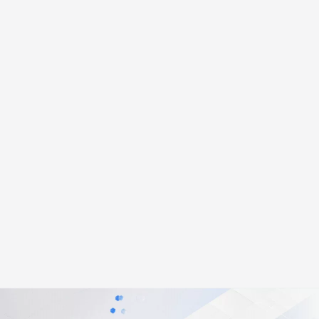
安全
畅自然，细节丰富
高表现力语音合成大模型，语音克隆听感自然
我要投诉
PolarDB
上云场景组合购
Milvus 弹性伸缩功能新增节
伴
漫剧创作，剧本、分镜、视频高效生成
100%兼容MySQL、PostgreSQL，兼容Oracle，支持集中和分布式
覆盖90%+业务场景，专享组合折扣价
点支持范围
2V
VPN
Fun-ASR
文戏情感细腻自然，动作戏激烈拳拳到肉，实现更强表演能力
支持中英文自由切换，具备更强的噪声鲁棒性
ernetes 版 ACK
云聚AI 严选权益
AI 原生数据库服务发布
SSL 证书
，一键激活高效办公新体验
理容器应用的 K8s 服务
精选AI产品，从模型到应用全链提效
Agent 数据网关
堡垒机
AI 用量加速计划
云原生数据库 PolarDB
应用
防火墙
、识别商机，让客服更高效、服务更出色。
新老同享，达量后返
Agentic Database 发布
千问办公
主机安全
NEW
的智能体编程平台
一站式AI生产力平台
AI 应用及服务市场
伶鹊
企业级人与Agent协作平台，接入和调度多个数字员工
智能客服平台，对话机器人、对话分析、智能外呼
AI 应用
大模型服务平台百炼 - 全妙
大模型
应用创作平台
多模态内容创作工具，已接入 DeepSeek
自然语言处理
数据标注
机器学习