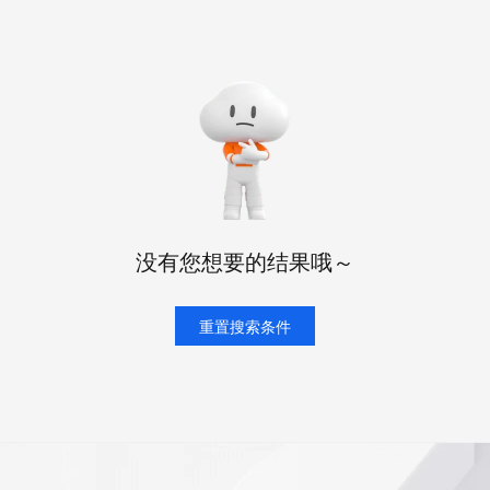
态智能体模型
旗舰 MoE 大模型，百万上下文与顶尖推理能力
图生视频，流
同享
万小智 AI 建站低至 15元/月
Qoder CN
AI 短剧/漫剧
云原生数据库 
快递物流查询
WordPress
成为服务伙
高校合作
点，立即开启云上创新
覆盖公网/内网、递归/权威、移动APP等全场景解析服务
送.CN域名，送备案服务码
基于千问大模型等，支持代码智能生成、研发智能问答
AI助力短剧
GLM-5.2
Wan2.7-T
Ubuntu
服务生态伙伴
视觉 Coding、空间感知、多模态思考等全面升级
1M上下文，专为长程任务能力而生
云工开物
企业应用
Works
Night Plan 支持 Qwen 3.8-Max
云原生大数据计算服务 MaxCompute
AI 办公
容器服务 Kub
NEW
Red Hat
30+ 款产品免费体验
Data Agent 驱动的一站式 Data+AI 开发治理平台
夜间 5 折，Qwen/Meoo/TokenPlan 客户专享
面向分析的企业级SaaS模式云数据仓库
AI智能应用
提供一站式管
科研合作
ERP
堂（旗舰版）
SUSE
智能客服
AI 应用构建
大模型原生
CRM
防护产品
2个月
自动承接线索
建站小程序
Qoder
大模型服务平台百炼-应用模版
OA 办公系统
HOT
NEW
面向真实软件
个人版上线、团队版降价；千问3.8-Max首发发尝鲜
丰富多元化的应用模版和解决方案
力提升
财税管理
模板建站
没有您想要的结果哦～
万有无界
大模型服务平台百炼-智能体
400电话
定制建站
的模型效果
灵活可视化地构建企业级 Agent
方案
广告营销
重置搜索条件
模板小程序
秒悟
人工智能平台 PAI
定制小程序
云端极速 AI 
新一代 AI 视频生成模型，深度适配广告营销等场景
AI Native 的算法工程平台，一站式完成建模、训练、推理服务部署
APP 开发
建站系统