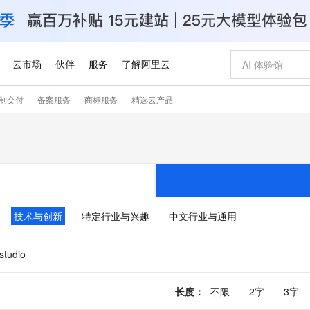
云市场
伙伴
服务
了解阿里云
制交付
备案服务
商标服务
精选云产品
AI 特惠
数据与 API
成为产品伙伴
企业增值服务
最佳实践
价格计算器
AI 场景体
基础软件
产品伙伴合
阿里云认证
市场活动
配置报价
大模型
自助选配和估算价格
新方式
睿译宝，AI翻译排版一步到位
智启 AI 普惠权益
产品生态集成认证中心
企业支持计划
云上春晚
域名与网站
千问官方 MaaS 平台，为开发者和 Agent 而生，新用户赠送 1 亿 + tokens 额度
Qwen Aud
AI Coding
阿里云Maa
2026 阿里云
云服务器 E
为企业打
数据集
Windows
大模型认证
模型
NEW
NEW
交付可用成果
值低价云产品抢先购
上传文档即自动完成翻译和格式还原
至高享 1亿+免费 tokens，加速 Al 应用落地
提供智能易用的域名与建站服务
智能编程，一键
安全可靠、
产品生态伙伴
专家技术服务
云上奥运之旅
弹性计算合作
阿里云中企出
手机三要素
宝塔 Linux
全部认证
价格优势
有专属领域专家
GLM-5.2：长任务时代开源旗舰模型
阿里云 OPC 创新助力计划
千问大模型
即刻拥有 DeepS
AI 电商营销
对象存储 O
大模型
产品生态伙伴工作台
企业增值服务台
云栖战略参考
云存储合作计
云栖大会
身份实名认证
CentOS
训练营
推动算力普惠，释放技术红利
最高返9万
多领域专家智能体,一键组建 AI 虚拟交付团队
快速构建应用程序和网站，即刻迈出上云第一步
至高百万元 Token 补贴，加速一人公司成长
多元化、高性能、安全可靠的大模型服务
真正可用的 1M 上下文,一次完成代码全链路开发
轻松解锁专属 Dee
从图文生成到
技术与创新
特定行业与兴趣
中文行业与通用
云上的中国
数据库合作计
活动全景
短信
Docker
图片和
站式影视创作平台
Hermes Agent，打造自进化智能体
Token Plan 模型订阅计划
数字证书管理服务（原SSL证书）
5 分钟轻松部署
AI 广告创作
无影云电脑
企业成长
NEW
信息公告
看见新力量
云网络合作计
OCR 文字识别
JAVA
证享300元代金券
可视化编排打通从文字构思到成片全链路闭环
全托管，含MySQL、PostgreSQL、SQL Server、MariaDB多引擎
自主进化，持久记忆，越用越聪明
Qwen3.8-Max 首发尝鲜，限时加量 10 倍，夜间低至2折
实现全站HTTPS，呈现可信的WEB访问
图文、视频一
随时随地安
.studio
Kimi-K3
HappyHors
NEW
魔搭 Mode
loud
服务实践
官网公告
Kimi 最新旗舰模型，长程编程与推理利器
让文字生成流
金融模力时刻
Salesforce O
版
发票查验
全能环境
Claude Code + GStack 打造工程团队
千问办公，限时限量积分加倍
Qoder
低代码高效构
AI 建站
短信服务
型
NEW
作计划
计划
创新中心
魔搭 ModelSc
长度
：
不限
2字
3字
健康状态
理服务
让AI从“聊天伙伴”进化为能干活的“数字员工”
安装技能 GStack，拥有专属 AI 工程团队
你的AI工作搭子，覆盖日常办公高频场景
面向真实软件的智能体编程平台
0 代码专业建
客户案例
天气预报查询
操作系统
Deepseek-v4-pro
HappyHors
态合作计划