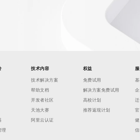
AI 应用
10分钟微调：让0.6B模型媲美235B模
多模态数据信
型
依托云原生高可用架构,实现Dify私有化部署
用1%尺寸在特定领域达到大模型90%以上效果
一个 AI 助手
超强辅助，Bol
即刻拥有 DeepSeek-R1 满血版
在企业官网、通讯软件中为客户提供 AI 客服
多种方案随心选，轻松解锁专属 DeepSeek
价
技术内容
权益
服
技术解决方案
免费试用
基
帮助文档
解决方案免费试用
企
开发者社区
高校计划
迁
天池大赛
推荐返现计划
官
器
阿里云认证
健
管理
信