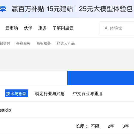
云市场
伙伴
服务
了解阿里云
制交付
备案服务
商标服务
精选云产品
AI 特惠
数据与 API
成为产品伙伴
企业增值服务
最佳实践
价格计算器
AI 场景体
基础软件
产品伙伴合
阿里云认证
市场活动
配置报价
大模型
自助选配和估算价格
新方式
睿译宝，AI翻译排版一步到位
智启 AI 普惠权益
产品生态集成认证中心
企业支持计划
云上春晚
域名与网站
千问官方 MaaS 平台，为开发者和 Agent 而生，新用户赠送 1 亿 + tokens 额度
Qwen Aud
AI Coding
阿里云Maa
2026 阿里云
云服务器 E
为企业打
数据集
Windows
大模型认证
模型
NEW
NEW
交付可用成果
值低价云产品抢先购
上传文档即自动完成翻译和格式还原
至高享 1亿+免费 tokens，加速 Al 应用落地
提供智能易用的域名与建站服务
智能编程，一键
安全可靠、
产品生态伙伴
专家技术服务
云上奥运之旅
弹性计算合作
阿里云中企出
手机三要素
宝塔 Linux
全部认证
价格优势
有专属领域专家
GLM-5.2：长任务时代开源旗舰模型
阿里云 OPC 创新助力计划
千问大模型
即刻拥有 DeepS
AI 电商营销
对象存储 O
大模型
产品生态伙伴工作台
企业增值服务台
云栖战略参考
云存储合作计
云栖大会
身份实名认证
CentOS
训练营
推动算力普惠，释放技术红利
最高返9万
多领域专家智能体,一键组建 AI 虚拟交付团队
快速构建应用程序和网站，即刻迈出上云第一步
至高百万元 Token 补贴，加速一人公司成长
多元化、高性能、安全可靠的大模型服务
真正可用的 1M 上下文,一次完成代码全链路开发
轻松解锁专属 Dee
从图文生成到
技术与创新
特定行业与兴趣
中文行业与通用
云上的中国
数据库合作计
活动全景
短信
Docker
图片和
站式影视创作平台
Hermes Agent，打造自进化智能体
Token Plan 模型订阅计划
数字证书管理服务（原SSL证书）
5 分钟轻松部署
AI 广告创作
无影云电脑
企业成长
NEW
信息公告
看见新力量
云网络合作计
OCR 文字识别
JAVA
证享300元代金券
可视化编排打通从文字构思到成片全链路闭环
全托管，含MySQL、PostgreSQL、SQL Server、MariaDB多引擎
自主进化，持久记忆，越用越聪明
Qwen3.8-Max 首发尝鲜，限时加量 10 倍，夜间低至2折
实现全站HTTPS，呈现可信的WEB访问
图文、视频一
随时随地安
.studio
Kimi-K3
HappyHors
NEW
魔搭 Mode
loud
服务实践
官网公告
Kimi 最新旗舰模型，长程编程与推理利器
让文字生成流
金融模力时刻
Salesforce O
版
发票查验
全能环境
Claude Code + GStack 打造工程团队
千问办公，限时限量积分加倍
Qoder
低代码高效构
AI 建站
短信服务
型
NEW
作计划
计划
创新中心
魔搭 ModelSc
长度
：
不限
2字
3字
健康状态
理服务
让AI从“聊天伙伴”进化为能干活的“数字员工”
安装技能 GStack，拥有专属 AI 工程团队
你的AI工作搭子，覆盖日常办公高频场景
面向真实软件的智能体编程平台
0 代码专业建
客户案例
天气预报查询
操作系统
Deepseek-v4-pro
HappyHors
态合作计划