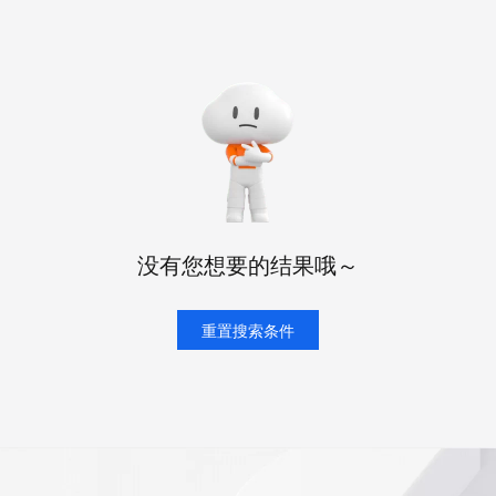
态智能体模型
旗舰 MoE 大模型，百万上下文与顶尖推理能力
图生视频，流
同享
万小智 AI 建站低至 15元/月
Qoder CN
AI 短剧/漫剧
云原生数据库 
快递物流查询
WordPress
成为服务伙
高校合作
点，立即开启云上创新
覆盖公网/内网、递归/权威、移动APP等全场景解析服务
送.CN域名，送备案服务码
基于千问大模型等，支持代码智能生成、研发智能问答
AI助力短剧
GLM-5.2
Wan2.7-T
Ubuntu
服务生态伙伴
视觉 Coding、空间感知、多模态思考等全面升级
1M上下文，专为长程任务能力而生
云工开物
企业应用
Works
Night Plan 支持 Qwen 3.8-Max
云原生大数据计算服务 MaxCompute
AI 办公
容器服务 Kub
NEW
Red Hat
30+ 款产品免费体验
Data Agent 驱动的一站式 Data+AI 开发治理平台
夜间 5 折，Qwen/Meoo/TokenPlan 客户专享
面向分析的企业级SaaS模式云数据仓库
AI智能应用
提供一站式管
科研合作
ERP
堂（旗舰版）
SUSE
智能客服
AI 应用构建
大模型原生
CRM
防护产品
2个月
自动承接线索
建站小程序
Qoder
大模型服务平台百炼-应用模版
OA 办公系统
HOT
NEW
面向真实软件
个人版上线、团队版降价；千问3.8-Max首发发尝鲜
丰富多元化的应用模版和解决方案
力提升
财税管理
模板建站
没有您想要的结果哦～
万有无界
大模型服务平台百炼-智能体
400电话
定制建站
的模型效果
灵活可视化地构建企业级 Agent
方案
广告营销
重置搜索条件
模板小程序
秒悟
人工智能平台 PAI
定制小程序
云端极速 AI 
新一代 AI 视频生成模型，深度适配广告营销等场景
AI Native 的算法工程平台，一站式完成建模、训练、推理服务部署
APP 开发
建站系统