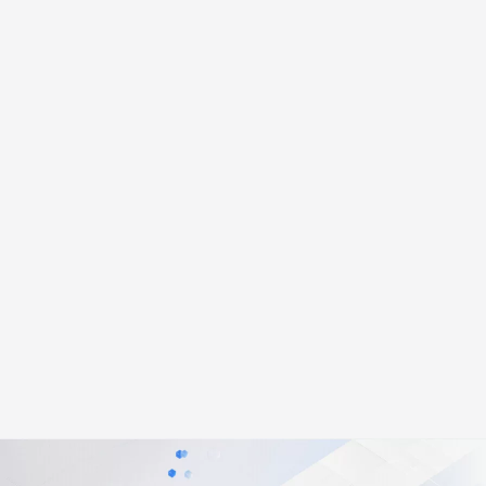
安全
畅自然，细节丰富
高表现力语音合成大模型，语音克隆听感自然
我要投诉
PolarDB
上云场景组合购
Milvus 弹性伸缩功能新增节
伴
漫剧创作，剧本、分镜、视频高效生成
100%兼容MySQL、PostgreSQL，兼容Oracle，支持集中和分布式
覆盖90%+业务场景，专享组合折扣价
点支持范围
2V
VPN
Fun-ASR
文戏情感细腻自然，动作戏激烈拳拳到肉，实现更强表演能力
支持中英文自由切换，具备更强的噪声鲁棒性
ernetes 版 ACK
云聚AI 严选权益
AI 原生数据库服务发布
SSL 证书
，一键激活高效办公新体验
理容器应用的 K8s 服务
精选AI产品，从模型到应用全链提效
Agent 数据网关
堡垒机
AI 用量加速计划
云原生数据库 PolarDB
应用
防火墙
、识别商机，让客服更高效、服务更出色。
新老同享，达量后返
Agentic Database 发布
千问办公
主机安全
NEW
的智能体编程平台
一站式AI生产力平台
AI 应用及服务市场
伶鹊
企业级人与Agent协作平台，接入和调度多个数字员工
智能客服平台，对话机器人、对话分析、智能外呼
AI 应用
大模型服务平台百炼 - 全妙
大模型
应用创作平台
多模态内容创作工具，已接入 DeepSeek
自然语言处理
数据标注
机器学习