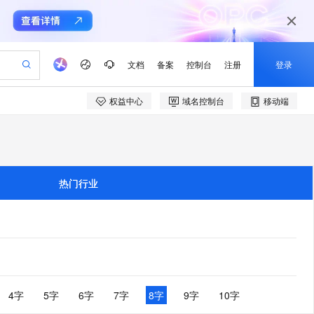
文档
备案
控制台
注册
登录
权益中心
域名控制台
移动端
验
作计划
器
AI 活动
专业服务
服务伙伴合作计划
开发者社区
加入我们
产品动态
服务平台百炼
阿里云 OPC 创新助力计划
一站式生成采购清单，支持单品或批量购买
io：打造专属 AI 语音助手
S产品伙伴计划（繁花）
峰会
CS
造的大模型服务与应用开发平台
一句话生成原生可编辑精美 PPT 文稿
AI 生产力先锋
Al MaaS 服务伙伴赋能合作
域名
博文
Careers
至高可申请百万元
Qwen3.8-Max 模型上线
开启高性价比 AI 编程新体验
弹性可伸缩的云计算服务
Qwen-Audio-3.0-Realtime 端到端实时语音角色扮演
输入一句话想法, 轻松生成专业的 PPT
先锋实践拓展 AI 生产力的边界
Token 补贴，五大权
计划
海大会
伙伴信用分合作计划
商标
问答
社会招聘
热门行业
益加速 OPC 成功
eek-V4-Pro
SS
一键部署幻兽帕鲁游戏服务器
飞天发布时刻
HOT
Open Search 向量检索版支
划
备案
电子书
校园招聘
pSeek-V4-Pro
视频创作，一键激活电商全链路生产力
稳定、安全、高性价比、高性能的云存储服务
一键购买专属联机服务器，轻松开启游戏
所见，即是所愿
持视频检索 Pipeline 功能
更多支持
划
公司注册
镜像站
视频生成
语音识别与合成
专属 QwenPaw
漫剧工坊：一站式动画创作平台
AI 实训营
HOT
应用身份服务 (IDaaS)
合作伙伴培训与认证
划
上云迁移
站生成，高效打造优质广告素材
全接入的云上超级电脑
从聊天伙伴进化为能主动干活的本地数字员工
快速生产连贯的高质量长漫剧
从基础到进阶，Agent 创客手把手教你
OpenClaw 管理能力上线
e-1.1-T2V
Qwen3-TTS-Flash
lScope
我要反馈
查询合作伙伴
畅细腻的高质量视频
离线语音合成大模型，多语言方言自适应，低延迟高稳定
n Alibaba Cloud ISV 合作
代维服务
建企业门户网站
10 分钟搭建微信、支付宝小程序
MaxCompute MaxFrame 提
创新加速
ope
登录合作伙伴管理后台
4字
5字
6字
7字
8字
9字
10字
我要建议
站，无忧落地极速上线
以可视化方式快速构建移动和 PC 门户网站
国内短信简单易用，安全可靠，秒级触达，全球覆盖200+国家和地区。
高效部署网站，快速应用到小程序
供自动弹性内存功能
e-1.1-I2V
Cosyvoice-V3-Flash