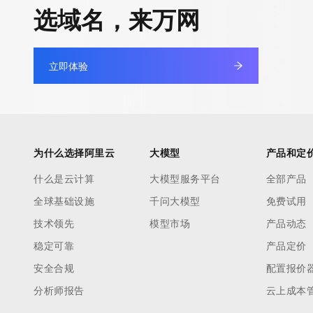
快速部署 Dify，高效搭建 
选域名，来万网
迁移与运维管理
10 分钟在聊天系统中增加
专有云
立即体验
为什么选择阿里云
大模型
产品和定
什么是云计算
大模型服务平台
全部产品
全球基础设施
千问大模型
免费试用
技术领先
模型市场
产品动态
稳定可靠
产品定价
安全合规
配置报价
分析师报告
云上成本