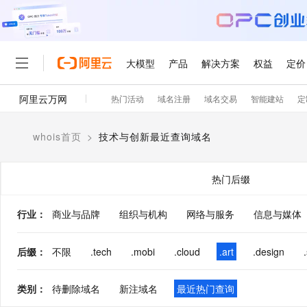
大模型
产品
解决方案
权益
定价
阿里云万网
热门活动
域名注册
域名交易
智能建站
定
大模型
产品
解决方案
权益
定价
云市场
伙伴
服务
了解阿里云
精选产品
精选解决方案
普惠上云
产品定价
精选商城
成为销售伙伴
售前咨询
为什么选择阿里云
千问AI平台
whois首页
>
技术与创新最近查询域名
了解云产品的定价详情
大模型服务平台百炼
千问办公，解锁你的工作
普惠上云 官方力荐
分销伙伴
在线服务
网站建设
什么是云计算
大
大模型服务与应用平台
企业级Agent产品，直接
云服务器38元/年起，超
咨询伙伴
多端小程序
技术领先
热门后缀
云上成本管理
售后服务
轻量应用服务器
Agency Agents：拥
官方推荐返现计划
大模型
精选产品
精选解决方案
Salesforce 国际版订阅
稳定可靠
管理和优化成本
推荐新用户得奖励，单订单
销售伙伴合作计划
行业
：
商业与品牌
组织与机构
网络与服务
自助服务
信息与媒体
友盟天域
安全合规
人工智能与机器学习
AI
文本生成
云数据库 RDS
HappyHorse 打造一
云工开物
无影生态合作计划
在线服务
观测云
分析师报告
高校专属算力普惠，学生认
计算
互联网应用开发
后缀
：
不限
.tech
.mobi
.cloud
.art
.design
Qwen3.8-Max
HOT
Salesforce On Alibaba C
工单服务
智能体时代全能旗舰模型
Tuya 物联网平台阿里云
研究报告与白皮书
人工智能平台 PAI
快速拥有专属 OpenClaw
大模
Consulting Partner 合
大数据
容器
免费试用
短信专区
类别
：
待删除域名
新注域名
最近热门查询
一站式AI开发、训练和推
蓝凌 OA
Qwen3.7-Plus
AI 大模型销售与服务生
现代化应用