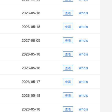
AI 应用
10分钟微调：让0.6B模型媲美235B模
多模态数据信
型
依托云原生高可用架构,实现Dify私有化部署
2026-05-18
whois
用1%尺寸在特定领域达到大模型90%以上效果
查看
一个 AI 助手
超强辅助，Bol
即刻拥有 DeepSeek-R1 满血版
在企业官网、通讯软件中为客户提供 AI 客服
2026-05-18
whois
查看
多种方案随心选，轻松解锁专属 DeepSeek
2027-08-05
whois
查看
2026-05-18
whois
查看
2026-05-18
whois
查看
2026-05-17
whois
查看
2026-05-18
whois
查看
2026-05-18
whois
查看