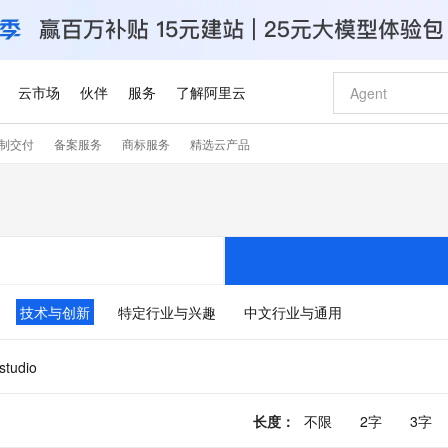
云市场
伙伴
服务
了解阿里云
制交付
备案服务
商标服务
精选云产品
AI 特惠
数据与 API
成为产品伙伴
企业增值服务
最佳实践
价格计算器
AI 场景体
基础软件
产品伙伴合
阿里云认证
市场活动
配置报价
大模型
自助选配和估算价格
新方式
睿译宝，AI翻译排版一步到位
智启 AI 普惠权益
产品生态集成认证中心
企业支持计划
云上春晚
域名与网站
千问官方 MaaS 平台，为开发者和 Agent 而生，新用户赠送 1 亿 + tokens 额度
Qwen Aud
AI Coding
阿里云Maa
2026 阿里云
云服务器 E
为企业打
数据集
Windows
大模型认证
模型
NEW
NEW
交付可用成果
值低价云产品抢先购
上传文档即自动完成翻译和格式还原
至高享 1亿+免费 tokens，加速 Al 应用落地
提供智能易用的域名与建站服务
智能编程，一键
安全可靠、
产品生态伙伴
专家技术服务
云上奥运之旅
弹性计算合作
阿里云中企出
手机三要素
宝塔 Linux
全部认证
价格优势
有专属领域专家
GLM-5.2：长任务时代开源旗舰模型
阿里云 OPC 创新助力计划
千问大模型
即刻拥有 DeepS
AI 电商营销
对象存储 O
大模型
产品生态伙伴工作台
企业增值服务台
云栖战略参考
云存储合作计
云栖大会
身份实名认证
CentOS
训练营
推动算力普惠，释放技术红利
最高返9万
多领域专家智能体,一键组建 AI 虚拟交付团队
快速构建应用程序和网站，即刻迈出上云第一步
至高百万元 Token 补贴，加速一人公司成长
多元化、高性能、安全可靠的大模型服务
真正可用的 1M 上下文,一次完成代码全链路开发
轻松解锁专属 Dee
从图文生成到
技术与创新
特定行业与兴趣
中文行业与通用
云上的中国
数据库合作计
活动全景
短信
Docker
图片和
站式影视创作平台
Hermes Agent，打造自进化智能体
Token Plan 模型订阅计划
数字证书管理服务（原SSL证书）
5 分钟轻松部署
AI 广告创作
无影云电脑
企业成长
NEW
信息公告
看见新力量
云网络合作计
OCR 文字识别
JAVA
证享300元代金券
可视化编排打通从文字构思到成片全链路闭环
全托管，含MySQL、PostgreSQL、SQL Server、MariaDB多引擎
自主进化，持久记忆，越用越聪明
Qwen3.8-Max 首发尝鲜，限时加量 10 倍，夜间低至2折
实现全站HTTPS，呈现可信的WEB访问
图文、视频一
随时随地安
.studio
Kimi-K3
HappyHors
NEW
魔搭 Mode
loud
服务实践
官网公告
Kimi 最新旗舰模型，长程编程与推理利器
让文字生成流
金融模力时刻
Salesforce O
版
发票查验
全能环境
Claude Code + GStack 打造工程团队
千问办公，限时限量积分加倍
Qoder
低代码高效构
AI 建站
短信服务
型
NEW
作计划
计划
创新中心
魔搭 ModelSc
长度
：
不限
2字
3字
健康状态
理服务
让AI从“聊天伙伴”进化为能干活的“数字员工”
安装技能 GStack，拥有专属 AI 工程团队
你的AI工作搭子，覆盖日常办公高频场景
面向真实软件的智能体编程平台
0 代码专业建
客户案例
天气预报查询
操作系统
Deepseek-v4-pro
HappyHors
态合作计划