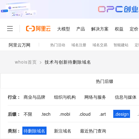
大模型
产品
解决方案
权益
定价
阿里云万网
热门活动
域名注册
域名交易
智能建站
定
大模型
产品
解决方案
权益
定价
云市场
伙伴
服务
了解阿里云
精选产品
精选解决方案
普惠上云
产品定价
精选商城
成为销售伙伴
售前咨询
为什么选择阿里云
千问AI平台
whois首页
>
技术与创新待删除域名
了解云产品的定价详情
大模型服务平台百炼
千问办公，解锁你的工作
普惠上云 官方力荐
分销伙伴
在线服务
网站建设
什么是云计算
大
大模型服务与应用平台
企业级Agent产品，直接
云服务器38元/年起，超
咨询伙伴
多端小程序
技术领先
热门后缀
云上成本管理
售后服务
轻量应用服务器
Agency Agents：拥
官方推荐返现计划
大模型
精选产品
精选解决方案
Salesforce 国际版订阅
稳定可靠
管理和优化成本
推荐新用户得奖励，单订单
销售伙伴合作计划
行业
：
商业与品牌
组织与机构
网络与服务
自助服务
信息与媒体
友盟天域
安全合规
人工智能与机器学习
AI
文本生成
云数据库 RDS
HappyHorse 打造一
云工开物
无影生态合作计划
在线服务
观测云
分析师报告
高校专属算力普惠，学生认
计算
互联网应用开发
后缀
：
不限
.tech
.mobi
.cloud
.art
.design
Qwen3.8-Max
HOT
Salesforce On Alibaba C
工单服务
智能体时代全能旗舰模型
Tuya 物联网平台阿里云
研究报告与白皮书
人工智能平台 PAI
快速拥有专属 OpenClaw
大模
Consulting Partner 合
大数据
容器
免费试用
短信专区
类别
：
待删除域名
新注域名
最近热门查询
一站式AI开发、训练和推
蓝凌 OA
Qwen3.7-Plus
AI 大模型销售与服务生
现代化应用