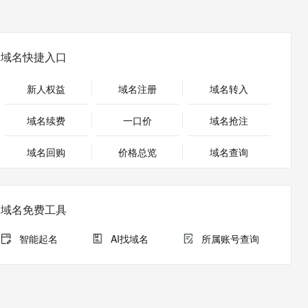
安全
畅自然，细节丰富
高表现力语音合成大模型，语音克隆听感自然
我要投诉
PolarDB
上云场景组合购
Milvus 弹性伸缩功能新增节
伴
漫剧创作，剧本、分镜、视频高效生成
100%兼容MySQL、PostgreSQL，兼容Oracle，支持集中和分布式
覆盖90%+业务场景，专享组合折扣价
点支持范围
2V
VPN
Fun-ASR
文戏情感细腻自然，动作戏激烈拳拳到肉，实现更强表演能力
支持中英文自由切换，具备更强的噪声鲁棒性
ernetes 版 ACK
云聚AI 严选权益
AI 原生数据库服务发布
域名快捷入口
SSL 证书
，一键激活高效办公新体验
理容器应用的 K8s 服务
精选AI产品，从模型到应用全链提效
Agent 数据网关
堡垒机
新人权益
域名注册
域名转入
AI 用量加速计划
云原生数据库 PolarDB
应用
防火墙
、识别商机，让客服更高效、服务更出色。
新老同享，达量后返
Agentic Database 发布
域名续费
一口价
域名抢注
千问办公
主机安全
NEW
的智能体编程平台
一站式AI生产力平台
域名回购
价格总览
域名查询
AI 应用及服务市场
伶鹊
企业级人与Agent协作平台，接入和调度多个数字员工
智能客服平台，对话机器人、对话分析、智能外呼
AI 应用
域名免费工具
大模型服务平台百炼 - 全妙
大模型
应用创作平台
多模态内容创作工具，已接入 DeepSeek
智能起名
AI找域名
所属账号查询
自然语言处理
数据标注
机器学习