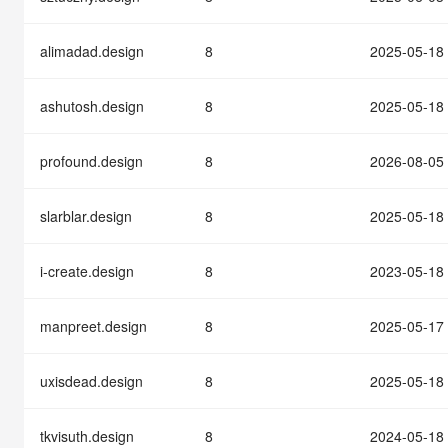
快速部署 Dify，高效搭建 
迁移与运维管理
alimadad.design
8
2025-05-18
10 分钟在聊天系统中增加
专有云
ashutosh.design
8
2025-05-18
profound.design
8
2026-08-05
slarblar.design
8
2025-05-18
i-create.design
8
2023-05-18
manpreet.design
8
2025-05-17
uxisdead.design
8
2025-05-18
tkvisuth.design
8
2024-05-18