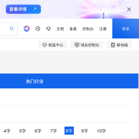
文档
备案
控制台
注册
登录
权益中心
域名控制台
移动端
验
作计划
器
AI 活动
专业服务
服务伙伴合作计划
开发者社区
加入我们
产品动态
服务平台百炼
阿里云 OPC 创新助力计划
一站式生成采购清单，支持单品或批量购买
io：打造专属 AI 语音助手
S产品伙伴计划（繁花）
峰会
CS
造的大模型服务与应用开发平台
一句话生成原生可编辑精美 PPT 文稿
AI 生产力先锋
Al MaaS 服务伙伴赋能合作
域名
博文
Careers
至高可申请百万元
Qwen3.8-Max 模型上线
开启高性价比 AI 编程新体验
弹性可伸缩的云计算服务
Qwen-Audio-3.0-Realtime 端到端实时语音角色扮演
输入一句话想法, 轻松生成专业的 PPT
先锋实践拓展 AI 生产力的边界
Token 补贴，五大权
计划
海大会
伙伴信用分合作计划
商标
问答
社会招聘
热门行业
益加速 OPC 成功
eek-V4-Pro
SS
一键部署幻兽帕鲁游戏服务器
飞天发布时刻
HOT
Open Search 向量检索版支
划
备案
电子书
校园招聘
pSeek-V4-Pro
视频创作，一键激活电商全链路生产力
稳定、安全、高性价比、高性能的云存储服务
一键购买专属联机服务器，轻松开启游戏
所见，即是所愿
持视频检索 Pipeline 功能
更多支持
划
公司注册
镜像站
视频生成
语音识别与合成
专属 QwenPaw
漫剧工坊：一站式动画创作平台
AI 实训营
HOT
应用身份服务 (IDaaS)
合作伙伴培训与认证
划
上云迁移
站生成，高效打造优质广告素材
全接入的云上超级电脑
从聊天伙伴进化为能主动干活的本地数字员工
快速生产连贯的高质量长漫剧
从基础到进阶，Agent 创客手把手教你
OpenClaw 管理能力上线
e-1.1-T2V
Qwen3-TTS-Flash
lScope
我要反馈
查询合作伙伴
畅细腻的高质量视频
离线语音合成大模型，多语言方言自适应，低延迟高稳定
n Alibaba Cloud ISV 合作
代维服务
建企业门户网站
10 分钟搭建微信、支付宝小程序
MaxCompute MaxFrame 提
创新加速
ope
登录合作伙伴管理后台
4字
5字
6字
7字
8字
9字
10字
我要建议
站，无忧落地极速上线
以可视化方式快速构建移动和 PC 门户网站
国内短信简单易用，安全可靠，秒级触达，全球覆盖200+国家和地区。
高效部署网站，快速应用到小程序
供自动弹性内存功能
e-1.1-I2V
Cosyvoice-V3-Flash