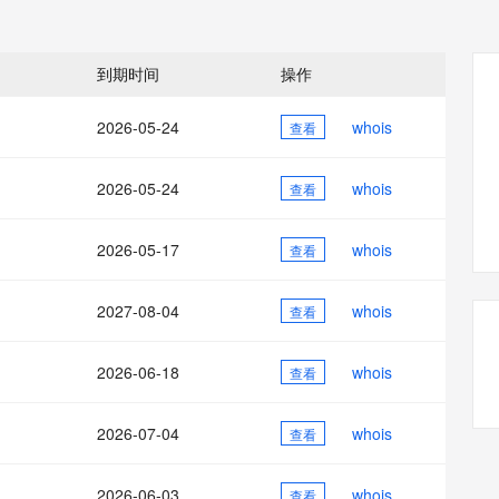
态智能体模型
旗舰 MoE 大模型，百万上下文与顶尖推理能力
图生视频，流
同享
万小智 AI 建站低至 15元/月
Qoder CN
AI 短剧/漫剧
云原生数据库 
快递物流查询
WordPress
成为服务伙
高校合作
点，立即开启云上创新
覆盖公网/内网、递归/权威、移动APP等全场景解析服务
送.CN域名，送备案服务码
基于千问大模型等，支持代码智能生成、研发智能问答
AI助力短剧
GLM-5.2
Wan2.7-T
Ubuntu
服务生态伙伴
到期时间
操作
视觉 Coding、空间感知、多模态思考等全面升级
1M上下文，专为长程任务能力而生
云工开物
企业应用
Works
Night Plan 支持 Qwen 3.8-Max
云原生大数据计算服务 MaxCompute
AI 办公
容器服务 Kub
NEW
Red Hat
30+ 款产品免费体验
Data Agent 驱动的一站式 Data+AI 开发治理平台
夜间 5 折，Qwen/Meoo/TokenPlan 客户专享
面向分析的企业级SaaS模式云数据仓库
AI智能应用
提供一站式管
科研合作
2026-05-24
whois
查看
ERP
堂（旗舰版）
SUSE
智能客服
AI 应用构建
大模型原生
CRM
防护产品
2个月
自动承接线索
2026-05-24
whois
查看
建站小程序
Qoder
大模型服务平台百炼-应用模版
OA 办公系统
HOT
NEW
面向真实软件
个人版上线、团队版降价；千问3.8-Max首发发尝鲜
丰富多元化的应用模版和解决方案
力提升
2026-05-17
whois
财税管理
查看
模板建站
万有无界
大模型服务平台百炼-智能体
400电话
定制建站
的模型效果
灵活可视化地构建企业级 Agent
2027-08-04
whois
查看
方案
广告营销
模板小程序
秒悟
人工智能平台 PAI
2026-06-18
whois
定制小程序
查看
云端极速 AI 
新一代 AI 视频生成模型，深度适配广告营销等场景
AI Native 的算法工程平台，一站式完成建模、训练、推理服务部署
APP 开发
2026-07-04
whois
查看
建站系统
2026-06-03
whois
查看