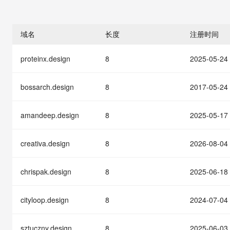
存储
天池大赛
能看、能想、能动手的多模
云解析DNS
解决方案免费试用 新老
电子合同
最高领取价值200元试用
安全
网络与CDN
AI 算法大赛
Qwen3-VL-Plus
畅捷通
域名
长度
注册时间
大数据开发治理平台 Data
AI 产品 免费试用
网络
安全
云开发大赛
Tableau 订阅
1亿+ 大模型 tokens 和 
proteinx.design
8
2025-05-24
可观测
入门学习赛
中间件
AI空中课堂在线直播课
云防火墙
140+云产品 免费试用
大模型服务
上云与迁云
云原生的云上边界网络安全
产品新客免费试用，最长1
数据库
bossarch.design
8
2017-05-24
生态解决方案
千问AI平台-Token Plan
企业出海
大模型ACA认证体验
大数据计算
助力企业全员 AI 认知与能
amandeep.design
8
2025-05-17
行业生态解决方案
政企业务
媒体服务
千问AI平台-模型体验
开发者生态解决方案
在线体验全尺寸、多种模态
creativa.design
8
2026-08-04
企业服务与云通信
AI 开发和 AI 应用解决
Happy 系列大模型
域名与网站
chrispak.design
8
2025-06-18
终端用户计算
cityloop.design
8
2024-07-04
Serverless
大模型解决方案
sztuczny.design
8
2025-06-03
开发工具