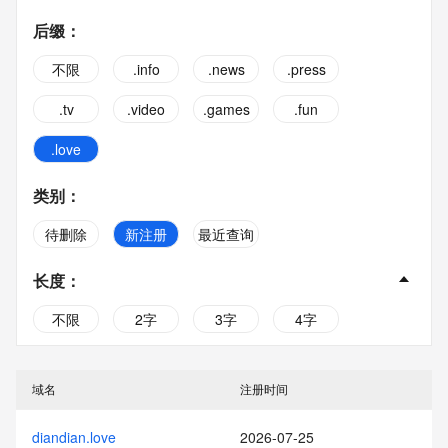
后缀
：
不限
.info
.news
.press
.tv
.video
.games
.fun
.love
类别
：
待删除
新注册
最近查询
长度
：
不限
2字
3字
4字
5字
6字
7字
8字
域名
注册时间
9字
10字
diandian.love
2026-07-25