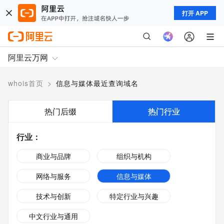
打开 APP
阿里云万网
whois首页
>
信息与媒体最近查询域名
热门后缀
热门行业
行业
：
商业与品牌
组织与机构
网络与服务
信息与媒体
技术与创新
特定行业与兴趣
中文行业与通用