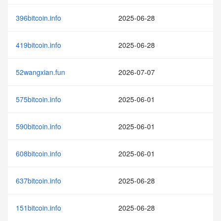
396bitcoin.info
2025-06-28
419bitcoin.info
2025-06-28
52wangxian.fun
2026-07-07
575bitcoin.info
2025-06-01
590bitcoin.info
2025-06-01
608bitcoin.info
2025-06-01
637bitcoin.info
2025-06-28
151bitcoin.info
2025-06-28