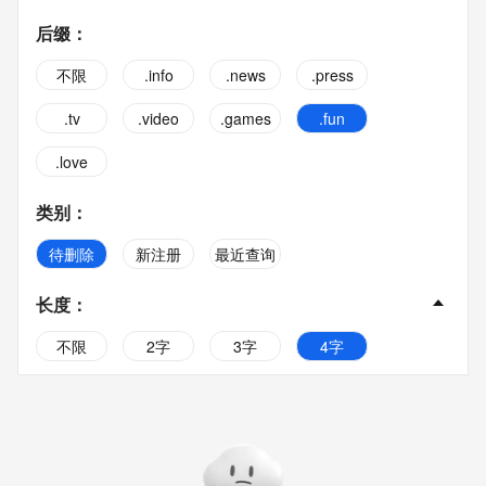
后缀
：
不限
.info
.news
.press
.tv
.video
.games
.fun
.love
类别
：
待删除
新注册
最近查询
长度
：
不限
2字
3字
4字
5字
6字
7字
8字
9字
10字