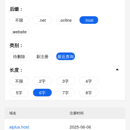
后缀
：
不限
.net
.online
.host
.website
类别
：
待删除
新注册
最近查询
长度
：
不限
2字
3字
4字
5字
6字
7字
8字
9字
10字
域名
注册时间
aiplus.host
2025-06-06