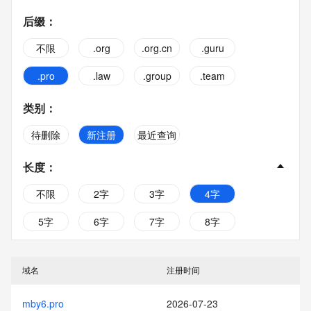
后缀
：
不限
.org
.org.cn
.guru
.pro
.law
.group
.team
类别
：
待删除
新注册
最近查询
长度
：
不限
2字
3字
4字
5字
6字
7字
8字
9字
10字
域名
注册时间
mby6.pro
2026-07-23