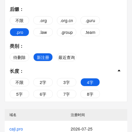
后缀
：
不限
.org
.org.cn
.guru
.pro
.law
.group
.team
类别
：
待删除
新注册
最近查询
长度
：
不限
2字
3字
4字
5字
6字
7字
8字
9字
10字
域名
注册时间
caji.pro
2026-07-25